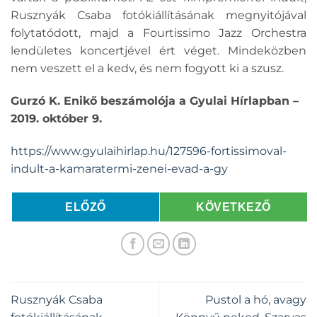
Rusznyák Csaba fotókiállításának megnyitójával
folytatódott, majd a Fourtissimo Jazz Orchestra
lendületes koncertjével ért véget. Mindeközben
nem veszett el a kedv, és nem fogyott ki a szusz.
Gurzó K. Enikő beszámolója a Gyulai Hírlapban –
2019. október 9.
https://www.gyulaihirlap.hu/127596-fortissimoval-
indult-a-kamaratermi-zenei-evad-a-gy
ELŐZŐ
KÖVETKEZŐ
Rusznyák Csaba
Pustol a hó, avagy