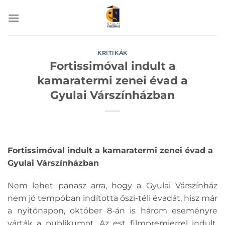
Skip
to
content
KRITIKÁK
Fortissimóval indult a
kamaratermi zenei évad a
Gyulai Várszínházban
Fortissimóval indult a kamaratermi zenei évad a
Gyulai Várszínházban
Nem lehet panasz arra, hogy a Gyulai Várszínház
nem jó tempóban indította őszi-téli évadát, hisz már
a nyitónapon, október 8-án is három eseményre
várták a publikumot. Az est filmpremierrel indult,