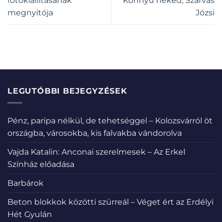
fotókiállításának
Könnyű neked, Szarvas
megnyitója
Józsi
LEGUTÓBBI BEJEGYZÉSEK
Pénz, paripa nélkül, de tehetséggel – Kolozsvárról öt
országba, városokba, kis falvakba vándorolva
Vajda Katalin: Anconai szerelmesek – Az Erkel
Színház előadása
Barbárok
Beton blokkok közötti szürreál – Véget ért az Erdélyi
Hét Gyulán