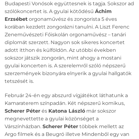
Budapesti Vonósok együttesnek is tagja. Sokszor ad
szólókoncertet is. A gyulai kötődésű
Áchim
Erzsébet
orgonaművész és zongorista 5 éves
korában kezdett zongorázni tanulni. A Liszt Ferenc
Zeneművészeti Főiskolán orgonaművész – tanári
diplomát szerzett. Nagyon sok sikeres koncertet
adott itthon és külföldön. Az utóbbi években
sokszor játszik zongorán, mint ahogy a mostani
gyulai koncerten is. A szerelemről szóló népszerű
szerzemények bizonyára elnyerik a gyulai hallgatók
tetszését is.
Február 24-én egy abszurd vígjátékot láthatunk a
Kamaraterem színpadán. Két népszerű komikus,
Scherer Péter
és
Katona László
már sokszor
megnevettette a gyulai közönséget a
Várszínházban.
Scherer Péter
többek mellett az
Argo filmek és a Beugró illetve Mindenből egy van