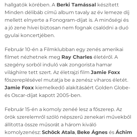
hallgatók körében. A
Berki Tamással
készített
Minden délibáb című album tavaly az év lemeze díj
mellett elnyerte a Fonogram-díjat is. A minőségi és
a jó zene hívei biztosan nem fognak csalódni a duó
gyulai koncertjében.
Február 10-én a Filmklubban egy zenés amerikai
filmet nézhetnek meg
Ray Charles
életéről. A
szegény sorból induló vak zongorista hamar
világhírre tett szert. Az életrajzi film
Jamie Foxx
főszereplésével mutatja be a zenész viharos életét.
Jamie Foxx
kiemelkedő alakításáért Golden Globe-
és Oscar-díjat kapott 2005-ben.
Február 15-én a komoly zenéé lesz a főszerep. Az
örök szerelemről szóló népszerű zenekari művekből
állította össze műsorát a három kiváló
komolyzenész:
Schöck Atala
,
Beke Ágnes
és
Áchim