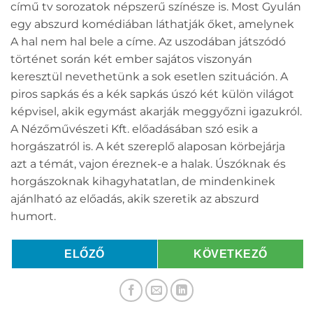
című tv sorozatok népszerű színésze is. Most Gyulán
egy abszurd komédiában láthatják őket, amelynek
A hal nem hal bele a címe. Az uszodában játszódó
történet során két ember sajátos viszonyán
keresztül nevethetünk a sok esetlen szituáción. A
piros sapkás és a kék sapkás úszó két külön világot
képvisel, akik egymást akarják meggyőzni igazukról.
A Nézőművészeti Kft. előadásában szó esik a
horgászatról is. A két szereplő alaposan körbejárja
azt a témát, vajon éreznek-e a halak. Úszóknak és
horgászoknak kihagyhatatlan, de mindenkinek
ajánlható az előadás, akik szeretik az abszurd
humort.
ELŐZŐ
KÖVETKEZŐ