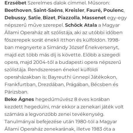
Erzsébet
Szerelmes dalok címmel. Műsoron:
Beethoven
,
Saint-Saëns
,
Kreisler
,
Fauré, Poulenc
,
Debussy
,
Satie
,
Bizet
,
Piazzolla
,
Massenet
egy-egy
népszerű műve szerepel.
Schöck Atala
a Magyar
Állami Operaház alt szólistája, aki az utóbbi időben
főszerepek sorát énekli itthon és külföldön. 1998-
ban megnyerte a Simándy József Énekversenyt,
majd ezt több más díj is követte. Előbb a szegedi
opera, majd 2004-től a budapesti opera népszerű
szólistája. Rendszeresen énekel külföldi
operaházakban is: Bayreuthi ünnepi Játékokon,
Frankfurtban, Drezdában, Prágában, Bécsben és
Párizsban.
Beke Ágnes
hegedűművész 8 éves korában
kezdett hegedülni, már ekkor a zenekari játék volt
számára a legvonzóbb zenei tevékenység.
Tanulmányai befejezése után 1980-tól a Magyar
Állami Operaház zenekarának, illetve 1983 óta a