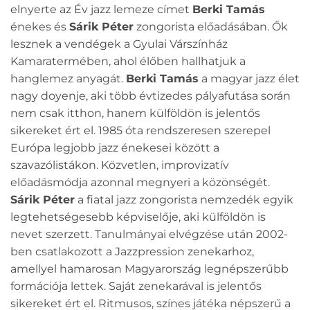
elnyerte az Év jazz lemeze címet
Berki Tamás
énekes és
Sárik Péter
zongorista előadásában. Ők
lesznek a vendégek a Gyulai Várszínház
Kamaratermében, ahol élőben hallhatjuk a
hanglemez anyagát.
Berki Tamás
a magyar jazz élet
nagy doyenje, aki több évtizedes pályafutása során
nem csak itthon, hanem külföldön is jelentős
sikereket ért el. 1985 óta rendszeresen szerepel
Európa legjobb jazz énekesei között a
szavazólistákon. Közvetlen, improvizatív
előadásmódja azonnal megnyeri a közönségét.
Sárik Péter
a fiatal jazz zongorista nemzedék egyik
legtehetségesebb képviselője, aki külföldön is
nevet szerzett. Tanulmányai elvégzése után 2002-
ben csatlakozott a Jazzpression zenekarhoz,
amellyel hamarosan Magyarország legnépszerűbb
formációja lettek. Saját zenekarával is jelentős
sikereket ért el. Ritmusos, színes játéka népszerű a