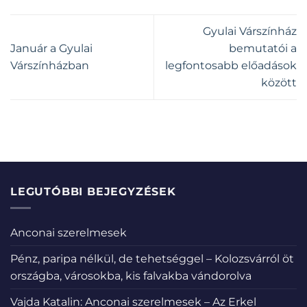
Gyulai Várszínház
Január a Gyulai
bemutatói a
Várszínházban
legfontosabb előadások
között
LEGUTÓBBI BEJEGYZÉSEK
Anconai szerelmesek
Pénz, paripa nélkül, de tehetséggel – Kolozsvárról öt
országba, városokba, kis falvakba vándorolva
Vajda Katalin: Anconai szerelmesek – Az Erkel