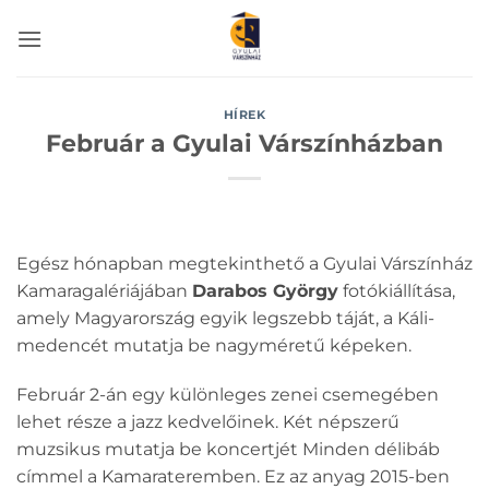
Skip
to
content
HÍREK
Február a Gyulai Várszínházban
Egész hónapban megtekinthető a Gyulai Várszínház
Kamaragalériájában
Darabos György
fotókiállítása,
amely Magyarország egyik legszebb táját, a Káli-
medencét mutatja be nagyméretű képeken.
Február 2-án egy különleges zenei csemegében
lehet része a jazz kedvelőinek. Két népszerű
muzsikus mutatja be koncertjét Minden délibáb
címmel a Kamarateremben. Ez az anyag 2015-ben