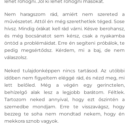
lehet röhögni. Jól ki lehet röhögni másokat.
Nem haragszom rád, amiért nem szereted a
művészetet. Attól én még szerethetlek téged. Sose
hívsz. Mindig órákat kell rád várni. Késve berohansz,
és még bocsánatot sem kérsz, csak a nyakamba
öntöd a problémáidat. Erre én segíteni próbálok, te
pedig megsértődsz. Kérdem, mi a baj, de nem
válaszolsz.
Neked tulajdonképpen nincs tartásod. Az utóbbi
időben nem figyeltem eléggé rád, és nézd meg, mi
lett belőled. Még a végén egy gerinctelen,
behízelgő alak lesz a legjobb barátom. Féltlek.
Tartozom neked annyival, hogy ezt őszintén a
szemedbe mondjam. Erre te visszavágsz, hogy
bezzeg te soha nem mondtad nekem, hogy én
mekkora sznob vagyok.