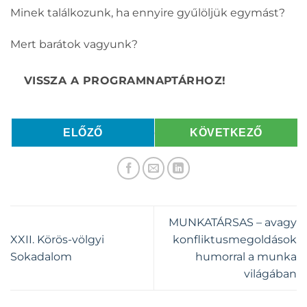
Minek találkozunk, ha ennyire gyűlöljük egymást?
Mert barátok vagyunk?
ELŐZŐ
KÖVETKEZŐ
MUNKATÁRSAS – avagy
XXII. Körös-völgyi
konfliktusmegoldások
Sokadalom
humorral a munka
világában