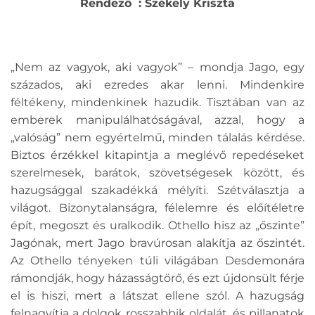
Rendező : Székely Kriszta
„Nem az vagyok, aki vagyok” – mondja Jago, egy
százados, aki ezredes akar lenni. Mindenkire
féltékeny, mindenkinek hazudik. Tisztában van az
emberek manipulálhatóságával, azzal, hogy a
„valóság” nem egyértelmű, minden tálalás kérdése.
Biztos érzékkel kitapintja a meglévő repedéseket
szerelmesek, barátok, szövetségesek között, és
hazugsággal szakadékká mélyíti. Szétválasztja a
világot. Bizonytalanságra, félelemre és előítéletre
épít, megoszt és uralkodik. Othello hisz az „őszinte”
Jagónak, mert Jago bravúrosan alakítja az őszintét.
Az Othello tényeken túli világában Desdemonára
rámondják, hogy házasságtörő, és ezt újdonsült férje
el is hiszi, mert a látszat ellene szól. A hazugság
felnagyítja a dolgok rosszabbik oldalát, és pillanatok