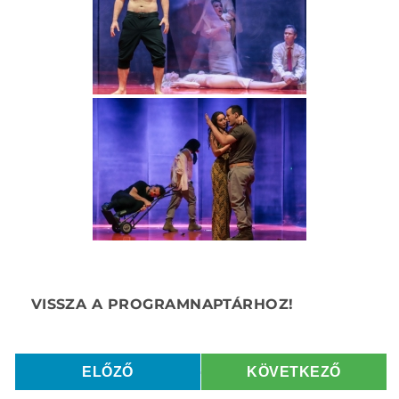
ELŐZŐ
KÖVETKEZŐ