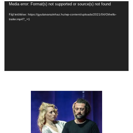
Videólejátszó
Media error: Format(s) not supported or source(s) not found
Fájl letöltése: https://gyulaivarszinhaz.hu/wp-content/uploads/2021/04/Othello-
trailer.mp4?_=1