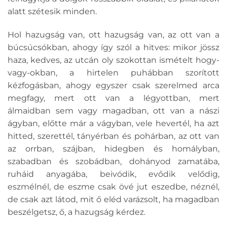
alatt szétesik minden.
Hol hazugság van, ott hazugság van, az ott van a
búcsúcsókban, ahogy így szól a hitves: mikor jössz
haza, kedves, az utcán oly szokottan ismételt hogy-
vagy-okban, a hirtelen puhábban szorított
kézfogásban, ahogy egyszer csak szerelmed arca
megfagy, mert ott van a légyottban, mert
álmaidban sem vagy magadban, ott van a nászi
ágyban, előtte már a vágyban, vele hevertél, ha azt
hitted, szerettél, tányérban és pohárban, az ott van
az orrban, szájban, hidegben és homályban,
szabadban és szobádban, dohányod zamatába,
ruháid anyagába, beivódik, evődik velődig,
eszmélnél, de eszme csak övé jut eszedbe, néznél,
de csak azt látod, mit ő eléd varázsolt, ha magadban
beszélgetsz, ő, a hazugság kérdez.