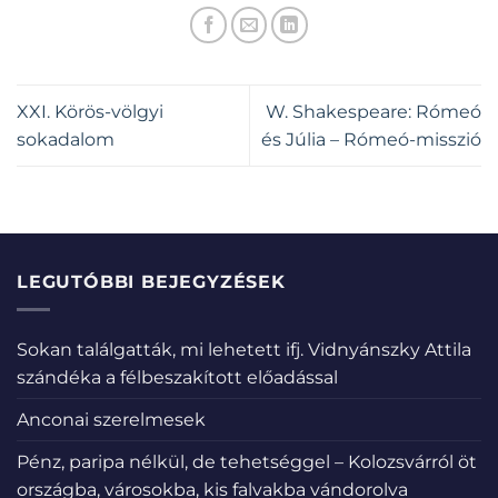
XXI. Körös-völgyi
W. Shakespeare: Rómeó
sokadalom
és Júlia – Rómeó-misszió
LEGUTÓBBI BEJEGYZÉSEK
Sokan találgatták, mi lehetett ifj. Vidnyánszky Attila
szándéka a félbeszakított előadással
Anconai szerelmesek
Pénz, paripa nélkül, de tehetséggel – Kolozsvárról öt
országba, városokba, kis falvakba vándorolva