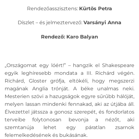
Rendezőasszisztens:
Kürtös Petra
Díszlet – és jelmeztervező:
Varsányi Anna
Rendező: Karo Balyan
„Országomat egy lóért!” – hangzik el Shakespeare
egyik leghíresebb mondata a III. Richárd végén.
Richárd, Gloster grófja, eltökéli, hogy megszerzi
magának Anglia trónját. A béke unalmas neki.
Mesterien szövi a hazugságok egyre sűrűbb hálóját,
melyen lassan mindenki fennakad, aki az útjába áll.
Élvezettel játssza a gonosz szerepét, és fondorlatos
terveibe folytonosan bevonja a nézőt, aki
szemtanúja lehet egy páratlan zsarnok
felemelkedésének és bukásának.