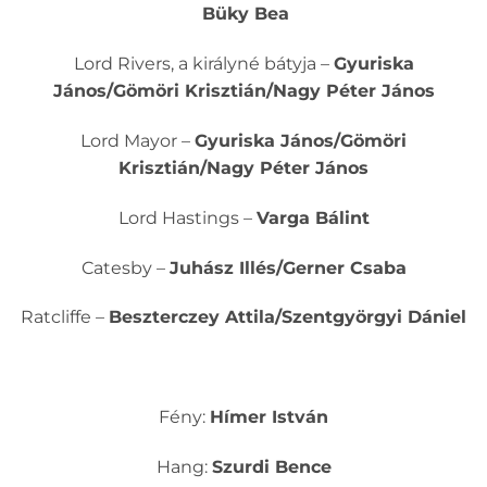
Büky Bea
Lord Rivers, a királyné bátyja –
Gyuriska
János/Gömöri Krisztián/Nagy Péter János
Lord Mayor –
Gyuriska János/Gömöri
Krisztián/Nagy Péter János
Lord Hastings –
Varga Bálint
Catesby –
Juhász Illés/Gerner Csaba
Ratcliffe –
Beszterczey Attila/Szentgyörgyi Dániel
Fény:
Hímer István
Hang:
Szurdi Bence