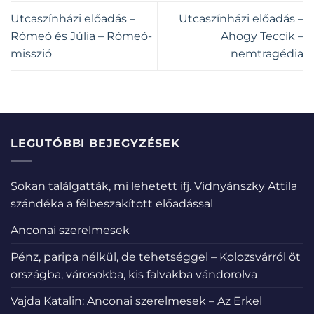
Utcaszínházi előadás –
Utcaszínházi előadás –
Rómeó és Júlia – Rómeó-
Ahogy Teccik –
misszió
nemtragédia
LEGUTÓBBI BEJEGYZÉSEK
Sokan találgatták, mi lehetett ifj. Vidnyánszky Attila
szándéka a félbeszakított előadással
Anconai szerelmesek
Pénz, paripa nélkül, de tehetséggel – Kolozsvárról öt
országba, városokba, kis falvakba vándorolva
Vajda Katalin: Anconai szerelmesek – Az Erkel