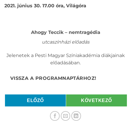
2021. június 30. 17.00 óra, Világóra
Ahogy Teccik – nemtragédia
utcaszínházi előadás
Jelenetek a Pesti Magyar Színiakadémia diákjainak
előadásában.
ELŐZŐ
KÖVETKEZŐ