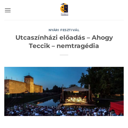
Skip
to
content
NYÁRI FESZTIVÁL
Utcaszínházi előadás – Ahogy
Teccik – nemtragédia