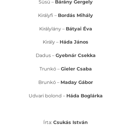
Süsü –
Bárány Gergely
Királyfi –
Bordás Mihály
Királylány –
Bátyai Éva
Király –
Háda János
Dadus –
Gyebnár Csekka
Trunkó –
Gieler Csaba
Brunkó –
Maday Gábor
Udvari bolond –
Háda Boglárka
Írta:
Csukás István