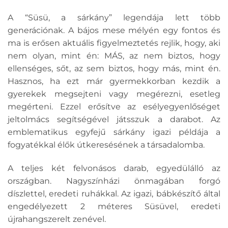
A “Süsü, a sárkány” legendája lett több
generációnak. A bájos mese mélyén egy fontos és
ma is erősen aktuális figyelmeztetés rejlik, hogy, aki
nem olyan, mint én: MÁS, az nem biztos, hogy
ellenséges, sőt, az sem biztos, hogy más, mint én.
Hasznos, ha ezt már gyermekkorban kezdik a
gyerekek megsejteni vagy megérezni, esetleg
megérteni. Ezzel erősítve az esélyegyenlőséget
jeltolmács segítségével játsszuk a darabot. Az
emblematikus egyfejű sárkány igazi példája a
fogyatékkal élők útkeresésének a társadalomba.
A teljes két felvonásos darab, egyedülálló az
országban. Nagyszínházi önmagában forgó
díszlettel, eredeti ruhákkal. Az igazi, bábkészítő által
engedélyezett 2 méteres Süsüvel, eredeti
újrahangszerelt zenével.