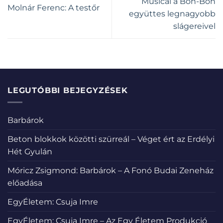
Musical a Bon-Bon
Molnár Ferenc: A testőr
együttes legnagyobb
slágereivel
LEGUTÓBBI BEJEGYZÉSEK
Barbárok
Beton blokkok közötti szürreál – Véget ért az Erdélyi
Hét Gyulán
Móricz Zsigmond: Barbárok – A Fonó Budai Zeneház
előadása
EgyÉletem: Csuja Imre
EgyÉletem: Csuja Imre – Az Egy Életem Produkció