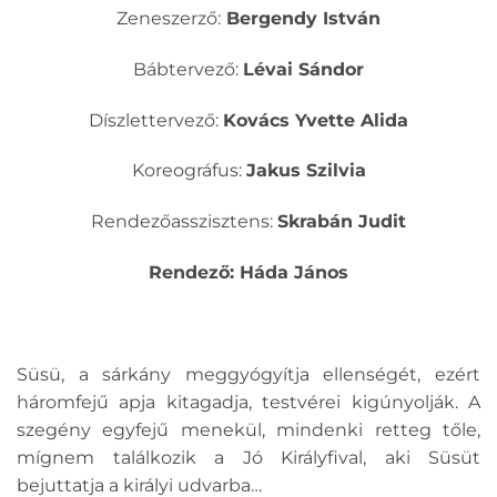
Zeneszerző:
Bergendy István
Bábtervező:
Lévai Sándor
Díszlettervező:
Kovács Yvette Alida
Koreográfus:
Jakus Szilvia
Rendezőasszisztens:
Skrabán Judit
Rendező: Háda János
Süsü, a sárkány meggyógyítja ellenségét, ezért
háromfejű apja kitagadja, testvérei kigúnyolják. A
szegény egyfejű menekül, mindenki retteg tőle,
mígnem találkozik a Jó Királyfival, aki Süsüt
bejuttatja a királyi udvarba…