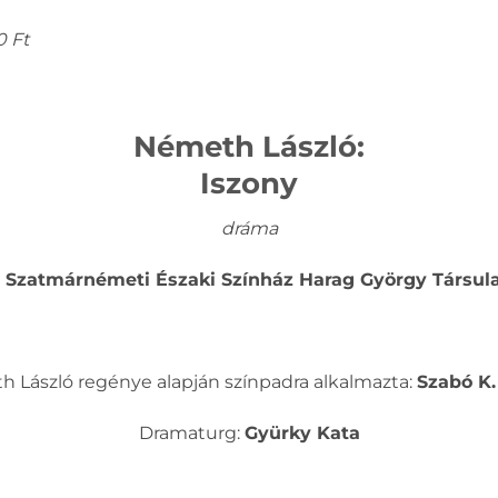
0 Ft
Németh László:
Iszony
dráma
a Szatmárnémeti Északi Színház Harag György Társu
 László regénye alapján színpadra alkalmazta:
Szabó K.
Dramaturg:
Gyürky Kata