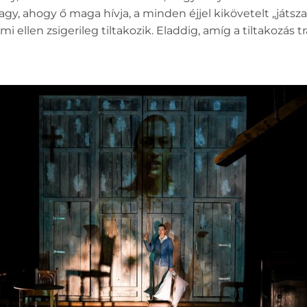
gy, ahogy ő maga hívja, a minden éjjel kikövetelt „játsz
 ellen zsigerileg tiltakozik. Eladdig, amíg a tiltakozás 