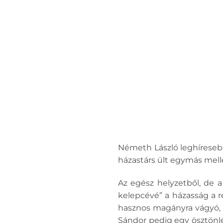
Németh László leghíreseb
házastárs ült egymás mell
Az egész helyzetből, de 
kelepcévé” a házasság a r
hasznos magányra vágyó, m
Sándor pedig egy ösztönlé