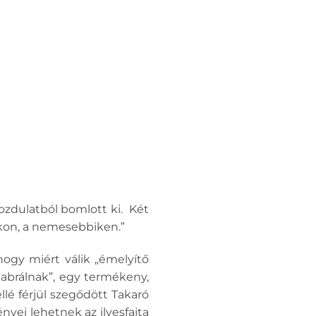
ozdulatból bomlott ki. Két
ikon, a nemesebbiken.”
ogy miért válik „émelyítő
babrálnak”, egy termékeny,
lé férjül szegődött Takaró
yei lehetnek az ilyesfajta