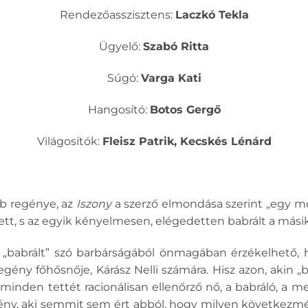
Rendezőasszisztens:
Laczkó Tekla
Ügyelő:
Szabó Ritta
Súgó:
Varga Kati
Hangosító:
Botos Gergő
Világosítók:
Fleisz Patrik, Kecskés Lénárd
b regénye, az
Iszony
a szerző elmondása szerint „egy m
ett, s az egyik kényelmesen, elégedetten babrált a más
a „babrált” szó barbárságából önmagában érzékelhető, h
egény főhősnője, Kárász Nelli számára. Hisz azon, akin „
inden tettét racionálisan ellenőrző nő, a babráló, a mel
ny, aki semmit sem ért abból, hogy milyen következmén