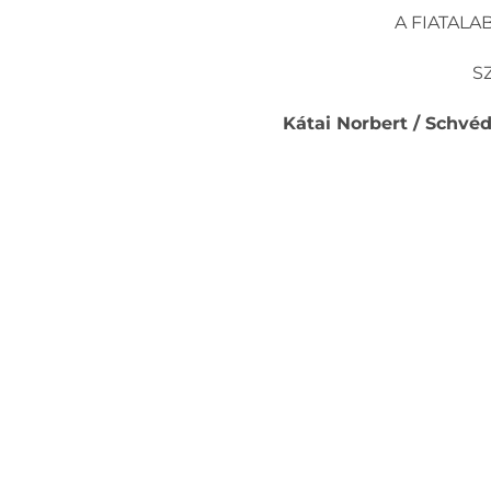
A FIATALA
S
Kátai Norbert / Schvé