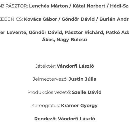
BB PÁSZTOR:
Lenchés Márton / Kátai Norbert / Hédl-S
ZEBENICS:
Kovács Gábor / Göndör Dávid / Buriá
n Andr
der Levente, Göndör Dávid, Pásztor Richárd, Patkó Ád
Ákos, Nagy Bulcsú
Játéktér:
Vándorfi László
Jelmeztervező:
Justin Júlia
Produkciós vezető:
Szelle Dávid
Koreográfus:
Krámer György
Rendező: Vándorfi László