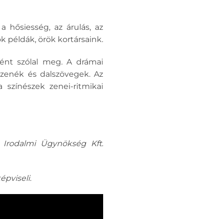
 hősiesség, az árulás, az
k példák, örök kortársaink.
ént szólal meg. A drámai
zenék és dalszövegek. Az
 színészek zenei-ritmikai
 Irodalmi Ügynökség Kft.
pviseli.