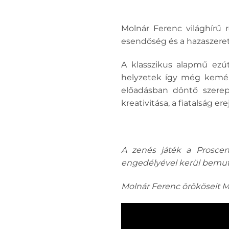
Molnár Ferenc világhírű 
esendőség és a hazaszerete
A klasszikus alapmű ezú
helyzetek így még kemén
előadásban döntő szerepe
kreativitása, a fiatalság e
A zenés játék a Proscen
engedélyével kerül bemut
Molnár Ferenc örököseit M