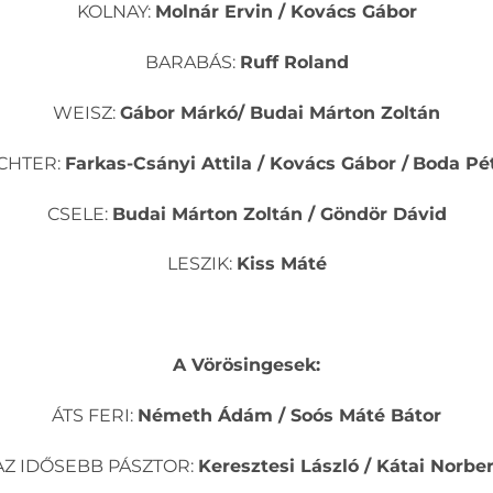
KOLNAY:
Molnár Ervin / Kovács Gábor
BARABÁS:
Ruff Roland
WEISZ:
Gábor Márkó/ Budai Márton Zoltán
CHTER:
Farkas-Csányi Attila / Kovács Gábor /
Boda Pé
CSELE:
Budai Márton Zoltán / Göndör Dávid
LESZIK:
Kiss Máté
A Vörösingesek:
ÁTS FERI:
Németh Ádám / Soós Máté Bátor
AZ IDŐSEBB PÁSZTOR:
Keresztesi László / Kátai Norber