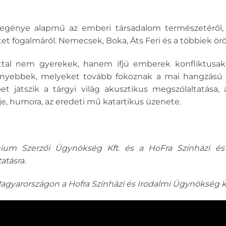
regénye alapmű az emberi társadalom természetéről, a
t fogalmáról. Nemecsek, Boka, Áts Feri és a többiek örö
ttal nem gyerekek, hanem ifjú emberek konfliktusak
yebbek, melyeket tovább fokoznak a mai hangzású 
t játszik a tárgyi világ akusztikus megszólaltatása, a
reje, humora, az eredeti mű katartikus üzenete.
ium Szerzői Ügynökség Kft. és a HoFra Színházi és
atásra.
agyarországon a Hofra Színházi és Irodalmi Ügynökség ké