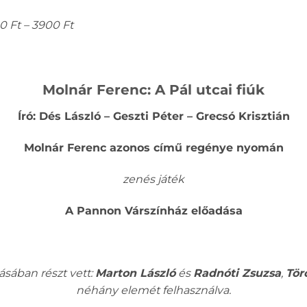
0 Ft – 3900 Ft
Molnár Ferenc:
A Pál utcai fiúk
Író: Dés László – Geszti Péter – Grecsó Krisztián
Molnár Ferenc azonos című regénye nyomán
zenés játék
A Pannon Várszínház előadása
tásában részt vett:
Marton László
és
Radnóti Zsuzsa
,
Tör
néhány elemét felhasználva.