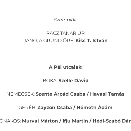
Szereplők:
RÁCZ TANÁR ÚR
JANÓ, A GRUND ŐRE:
Kiss T. István
A Pál utcaiak:
BOKA:
Szelle Dávid
NEMECSEK:
Szente Árpád Csaba / Havasi Tamás
GERÉB:
Zayzon Csaba / Németh Ádám
ÓNAKOS:
Murvai Márton / Ifju Martin / Hédl-Szabó Dán