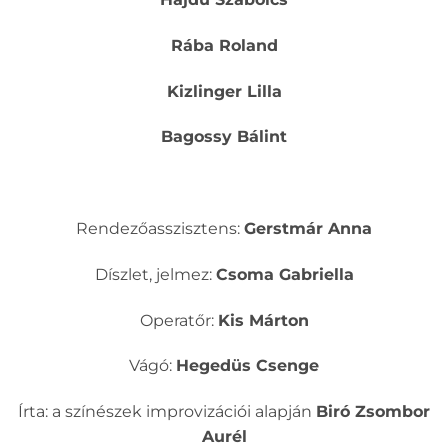
Rába Roland
Kizlinger Lilla
Bagossy Bálint
Rendezőasszisztens:
Gerstmár Anna
Díszlet, jelmez:
Csoma Gabriella
Operatőr:
Kis Márton
Vágó:
Hegedüs Csenge
Írta: a színészek improvizációi alapján
Biró Zsombor
Aurél