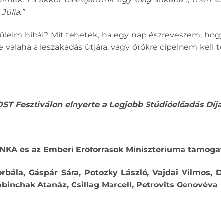
Júlia.”
züleim hibái? Mit tehetek, ha egy nap észreveszem, h
 valaha a leszakadás útjára, vagy örökre cipelnem kell 
ST Fesztiválon elnyerte a Legjobb Stúdióelőadás Díjá
z NKA és az Emberi Erőforrások Minisztériuma támogat
rbála, Gáspár Sára, Potozky László, Vajdai Vilmos, D
binchak Atanáz, Csillag Marcell, Petrovits Genovéva