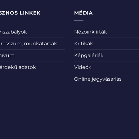
SZNOS LINKEK
MÉDIA
emszabályok
Nézőink írták
resszum, munkatársak
Kritikák
hívum
Képgalériák
érdekű adatok
Videók
Online jegyvásárlás