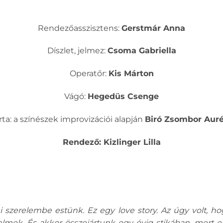
Rendezőasszisztens:
Gerstmár Anna
Díszlet, jelmez:
Csoma Gabriella
Operatőr:
Kis Márton
Vágó:
Hegedüs Csenge
Írta: a színészek improvizációi alapján
Biró Zsombor Auré
Rendező: Kizlinger Lilla
i szerelembe estünk. Ez egy love story. Az úgy volt, h
elmek. És akkor összejártunk egy évig stikában, mert ez 