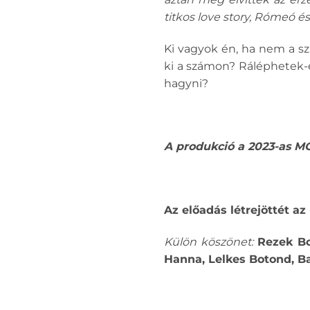
titkos love story, Rómeó és 
Ki vagyok én, ha nem a s
ki a számon? Ráléphetek-e
hagyni?
A produkció a 2023-as MO
Az előadás létrejöttét a
Külön köszönet:
Rezek Bo
Hanna, Lelkes Botond, Ba