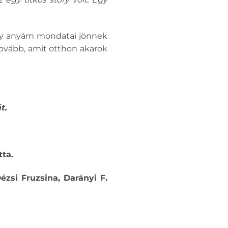
ogy anyám mondatai jönnek
tovább, amit otthon akarok
t.
ta.
ézsi Fruzsina, Darányi F.