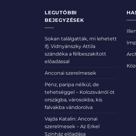
LEGUTÓBBI
HA
BEJEGYZÉSEK
Ill
Sokan találgatták, mi lehetett
Imp
ifj. Vidnyánszky Attila
szándéka a félbeszakított
Arc
előadással
Köz
Anconai szerelmesek
Pénz, paripa nélkül, de
tehetséggel – Kolozsvárról öt
országba, városokba, kis
falvakba vándorolva
Vajda Katalin: Anconai
szerelmesek – Az Erkel
Színház előadása