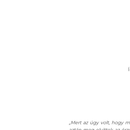
„Mert az úgy volt, hogy m
aztán meg elvittek az érz