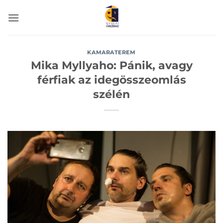
Skip
to
content
KAMARATEREM
Mika Myllyaho: Pánik, avagy
férfiak az idegösszeomlás
szélén