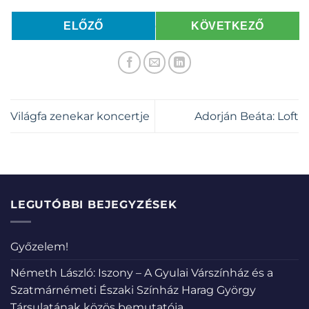
ELŐZŐ
KÖVETKEZŐ
Világfa zenekar koncertje
Adorján Beáta: Loft
LEGUTÓBBI BEJEGYZÉSEK
Győzelem!
Németh László: Iszony – A Gyulai Várszínház és a
Szatmárnémeti Északi Színház Harag György
Társulatának közös bemutatója