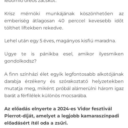
lebomló oreós zacskót.
Krisz mérnöki munkájának köszönhetően az
emberiség átlagosan 40 perccel kevesebb időt
tölthet liftekben rekedve.
Lehel után egy 5 éves, magányos kisfiú maradna.
Ugye te is pánikba esel, amikor ilyesmiken
gondolkodsz?
A finn színházi élet egyik legfontosabb alkotójának
darabja érzékeny és szórakoztató helyzetekben
mutatja meg, miként próbál alámerülni három igaz
barát a férfilélek különös mocsarába.
Az előadás elnyerte a 2024-es Vidor fesztivál
Pierrot-díját, amelyet a legjobb kamaraszínpadi
előadásért ítél oda a zsűri.