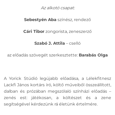
Az alkotó csapat:
Sebestyén Aba
színész, rendező
Cári Tibor
zongorista, zeneszerző
Szabó J. Attila
– cselló
az előadás szövegét szerkesztette:
Barabás Olga
A Yorick Stúdió legújabb előadása, a Lélekfitnesz
Lackfi János kortárs író, költő műveiből összeállított,
dalban és prózában megszólaló színházi előadás –
zenés est: játékosan, a költészet és a zene
segítségével kérdezünk rá életünk értelmére.