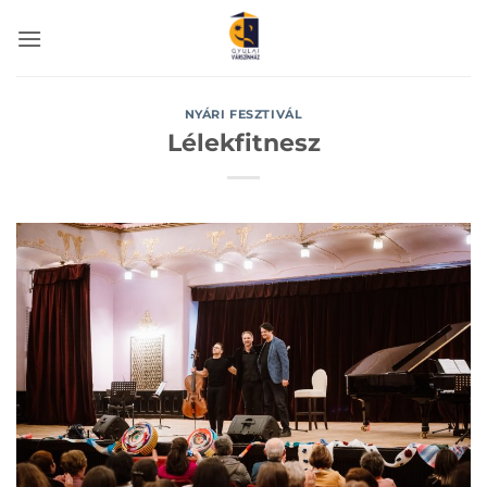
Skip
to
content
NYÁRI FESZTIVÁL
Lélekfitnesz