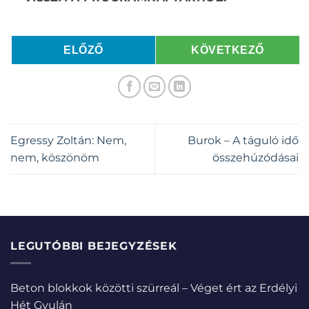
ELŐZŐ
KÖVETKEZŐ
Egressy Zoltán: Nem,
Burok – A táguló idő
nem, köszönöm
összehúzódásai
LEGUTÓBBI BEJEGYZÉSEK
Beton blokkok közötti szürreál – Véget ért az Erdélyi
Hét Gyulán