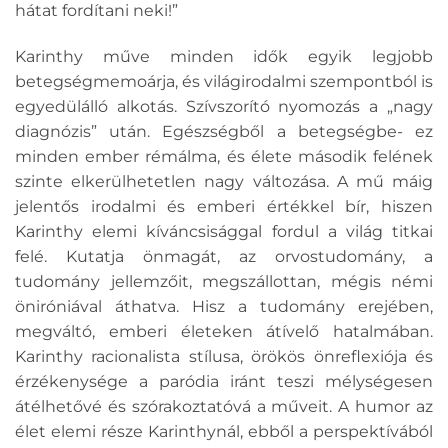
hátat fordítani neki!”
Karinthy műve minden idők egyik legjobb
betegségmemoárja, és világirodalmi szempontból is
egyedülálló alkotás. Szívszorító nyomozás a „nagy
diagnózis” után. Egészségből a betegségbe- ez
minden ember rémálma, és élete második felének
szinte elkerülhetetlen nagy változása. A mű máig
jelentős irodalmi és emberi értékkel bír, hiszen
Karinthy elemi kíváncsisággal fordul a világ titkai
felé. Kutatja önmagát, az orvostudomány, a
tudomány jellemzőit, megszállottan, mégis némi
öniróniával áthatva. Hisz a tudomány erejében,
megváltó, emberi életeken átívelő hatalmában.
Karinthy racionalista stílusa, örökös önreflexiója és
érzékenysége a paródia iránt teszi mélységesen
átélhetővé és szórakoztatóvá a műveit. A humor az
élet elemi része Karinthynál, ebből a perspektívából