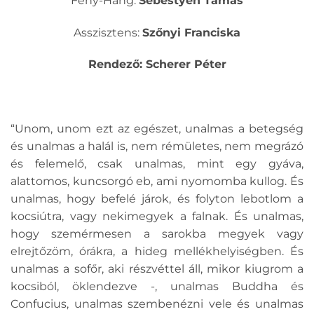
Fény-Hang:
Sebestyén Tamás
Asszisztens:
Szőnyi Franciska
Rendező: Scherer Péter
“Unom, unom ezt az egészet, unalmas a betegség
és unalmas a halál is, nem rémületes, nem megrázó
és felemelő, csak unalmas, mint egy gyáva,
alattomos, kuncsorgó eb, ami nyomomba kullog. És
unalmas, hogy befelé járok, és folyton lebotlom a
kocsiútra, vagy nekimegyek a falnak. És unalmas,
hogy szemérmesen a sarokba megyek vagy
elrejtőzöm, órákra, a hideg mellékhelyiségben. És
unalmas a sofőr, aki részvéttel áll, mikor kiugrom a
kocsiból, öklendezve -, unalmas Buddha és
Confucius, unalmas szembenézni vele és unalmas