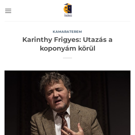
Skip
to
content
KAMARATEREM
Karinthy Frigyes: Utazás a
koponyám körül