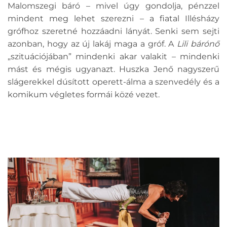
Malomszegi báró – mivel úgy gondolja, pénzzel
mindent meg lehet szerezni – a fiatal Illésházy
grófhoz szeretné hozzáadni lányát. Senki sem sejti
azonban, hogy az új lakáj maga a gróf. A
Lili bárónő
„szituációjában” mindenki akar valakit – mindenki
mást és mégis ugyanazt. Huszka Jenő nagyszerű
slágerekkel dúsított operett-álma a szenvedély és a
komikum végletes formái közé vezet.