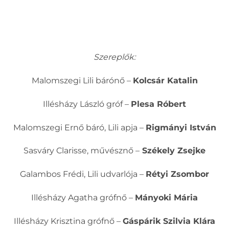
Szereplők:
Malomszegi Lili bárónő –
Kolcsár Katalin
Illésházy László gróf –
Plesa Róbert
Malomszegi Ernő báró, Lili apja –
Rigmányi István
Sasváry Clarisse, művésznő –
Székely Zsejke
Galambos Frédi, Lili udvarlója –
Rétyi Zsombor
Illésházy Agatha grófnő –
Mányoki Mária
Illésházy Krisztina grófnő –
Gáspárik Szilvia Klára