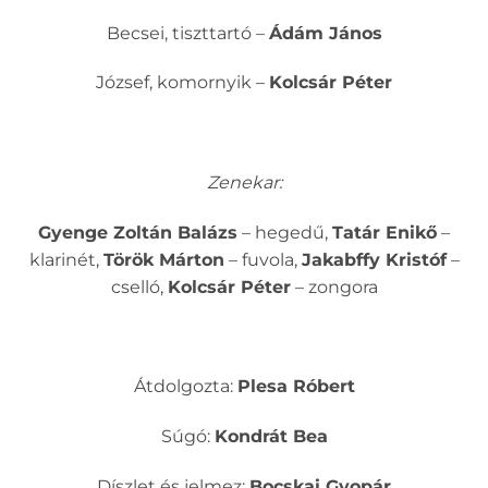
Becsei, tiszttartó –
Ádám János
József, komornyik –
Kolcsár Péter
Zenekar:
Gyenge Zoltán Balázs
– hegedű,
Tatár Enikő
–
klarinét,
Török Márton
– fuvola,
Jakabffy Kristóf
–
cselló,
Kolcsár Péter
– zongora
Átdolgozta:
Plesa Róbert
Súgó:
Kondrát Bea
Díszlet és jelmez:
Bocskai Gyopár