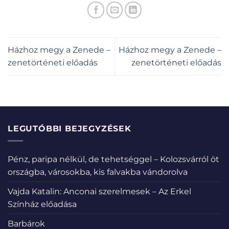
Házhoz megy a Zenede –
Házhoz megy a Zenede –
zenetörténeti előadás
zenetörténeti előadás
LEGUTÓBBI BEJEGYZÉSEK
Pénz, paripa nélkül, de tehetséggel – Kolozsvárról öt
országba, városokba, kis falvakba vándorolva
Vajda Katalin: Anconai szerelmesek – Az Erkel
Színház előadása
Barbárok