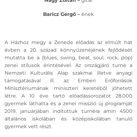
Nagy Zoltán –
gitár
Baricz Gergő –
ének
A Házhoz megy a Zenede előadás az elmúlt hat
évben a 20. század könnyűzenéjének fejlődését
mutatta be a (blues, swing, beat, soul, rock, pop)
zenei stílusok érintésével. Az országjáró turné a
Nemzeti Kulturális Alap szakmai illetve anyagi
támogatásával ill. az Emberi Erőforrások
Minisztériumának miniszteri keretéből jöhetett
létre. A 10 éve tartó előadássorozatot 28.000
gyermek láthatta és a zenei misszió új programját
2019. januárjában indítottuk turnéra amin 4500
általános iskolában és középiskolában tanuló
gyermek vett részt.