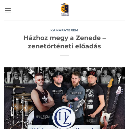
Skip
to
content
KAMARATEREM
Házhoz megy a Zenede –
zenetörténeti előadás