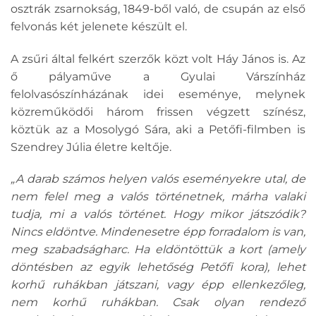
osztrák zsarnokság, 1849-ből való, de csupán az első
felvonás két jelenete készült el.
A zsűri által felkért szerzők közt volt Háy János is. Az
ő pályaműve a Gyulai Várszínház
felolvasószínházának idei eseménye, melynek
közreműködői három frissen végzett színész,
köztük az a Mosolygó Sára, aki a Petőfi-filmben is
Szendrey Júlia életre keltője.
„A darab számos helyen valós eseményekre utal, de
nem felel meg a valós történetnek, márha valaki
tudja, mi a valós történet. Hogy mikor játszódik?
Nincs eldöntve. Mindenesetre épp forradalom is van,
meg szabadságharc. Ha eldöntöttük a kort (amely
döntésben az egyik lehetőség Petőfi kora), lehet
korhű ruhákban játszani, vagy épp ellenkezőleg,
nem korhű ruhákban. Csak olyan rendező