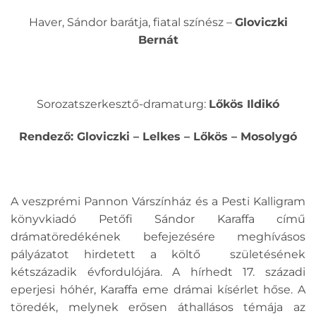
Haver, Sándor barátja, fiatal színész –
Gloviczki
Bernát
Sorozatszerkesztő-dramaturg:
Lőkös Ildikó
Rendező: Gloviczki – Lelkes – Lőkös – Mosolygó
A veszprémi Pannon Várszínház és a Pesti Kalligram
könyvkiadó Petőfi Sándor Karaffa című
drámatöredékének befejezésére meghívásos
pályázatot hirdetett a költő születésének
kétszázadik évfordulójára. A hírhedt 17. századi
eperjesi hóhér, Karaffa eme drámai kísérlet hőse. A
töredék, melynek erősen áthallásos témája az