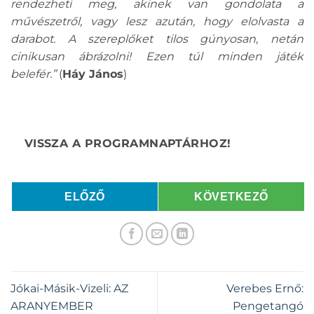
rendezheti meg, akinek van gondolata a
művészetről, vagy lesz azután, hogy elolvasta a
darabot. A szereplőket tilos gúnyosan, netán
cinikusan ábrázolni! Ezen túl minden játék
belefér.”
(
Háy János
)
ELŐZŐ
KÖVETKEZŐ
Jókai-Másik-Vizeli: AZ
Verebes Ernő:
ARANYEMBER
Pengetangó