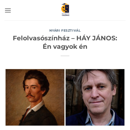
Skip
to
content
NYÁRI FESZTIVÁL
Felolvasószínház – HÁY JÁNOS:
Én vagyok én