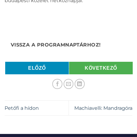
budapesti közélet hétköznapjai.
ELŐZŐ
KÖVETKEZŐ
Petőfi a hídon
Machiavelli: Mandragóra