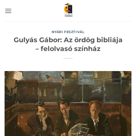
Skip
to
content
NYÁRI FESZTIVÁL
Gulyás Gábor: Az ördög bibliája
– felolvasó színház