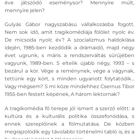
éve játszódó eseménysor? Mennyire múlt,
mennyire jelen?
Gulyás Gábor nagyszabású vállalkozásba fogott.
Nem sok idő, amit tragikomédiája fölölel: nyolc év.
De micsoda nyolc év? A szocializmus haldoklása
idején, 1985-ben kezdődik a drámaidő, majd négy
évet ugrunk, s máris a rendszerváltás sűrűjében
vagyunk, 1989-ben. S eltelik újabb négy, 1993 – s
bezárul a kör. Vége a reménynek, vége a vágynak,
tettünk egy kört, s minden ugyanott folytatódik…
Vagy mégsem? S mi köze mindehhez Csernus Tibor
1955-ben festett képének, A három lektornak?
A tragikomédia fő terepe jól ismert a szerző előtt: a
kultúra és a kulturális politika összefonódása, s
ennek szereplőinek a fölmutatása. De közben
megrajzolódik egy távolabbi történelmi tabló is, és a