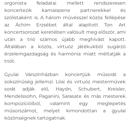
orgonista feladatai mellett rendszeresen
koncertezik kamarazene partnerekkel és
szólistaként is. A három művésszel közös fellépése
az Áchim Erzsébet által alapított Ton Art
koncertsorozat keretében valósult meg először, ami
után a trió számos újabb meghívást kapott.
Általában a közös, virtuóz játékukból sugárzó
érzelemgazdagság és harmónia miatt méltatják a
triót.
Gyulai Várszínházban koncertjük műsorát a
sokszínűség jellemzi. Lírai és virtuóz mesterművek
sorát adják elő, Haydn, Schubert, Kreisler,
Mendelssohn, Paganini, Sarasate és más mesterek
kompozícióiból, valamint egy meglepetés
műsorszámot, melyet kimondottan a gyulai
közönségnek tartogatnak.