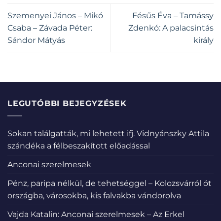
Szemenyei János – Mikó
Fésűs Éva – Tamássy
Csaba – Závada Péter:
Zdenkó: A palacsintás
Sándor Mátyás
király
LEGUTÓBBI BEJEGYZÉSEK
Sokan találgatták, mi lehetett ifj. Vidnyánszky Attila
szándéka a félbeszakított előadással
Anconai szerelmesek
Pénz, paripa nélkül, de tehetséggel – Kolozsvárról öt
országba, városokba, kis falvakba vándorolva
Vajda Katalin: Anconai szerelmesek – Az Erkel