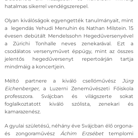
hatalmas sikerrel vendégszerepel.
Olyan kiválóságok egyengették tanulmányait, mint
a legendás Yehudi Menuhin és Nathan Milstein. 15
évesen debütált Mendelssohn Hegedűversenyével
a Zürichi Tonhalle neves zenekarával. Ezt a
csodálatos versenyművet éppúgy, mint az összes
jelentős hegedűversenyt repertoárján tartja
mindmáig a koncertjein.
Méltó partnere a kiváló csellóművész
Jürg
Eichenberger
, a Luzerni Zeneművészeti Főiskola
professzora. Svájcban és világszerte sokat
foglalkoztatott kiváló szólista, zenekari és
kamarazenész.
A gyulai születésű, néhány éve Svájcban élő orgona-
és zongoraművész
Áchim Erzsébet
templomi