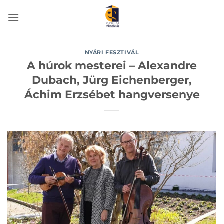
Skip
to
content
NYÁRI FESZTIVÁL
A húrok mesterei – Alexandre
Dubach, Jürg Eichenberger,
Áchim Erzsébet hangversenye