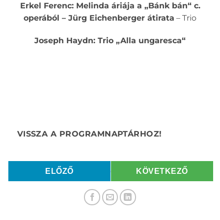
Erkel Ferenc: Melinda áriája a „Bánk bán“ c.
operából – Jürg Eichenberger átirata
– Trio
Joseph Haydn: Trio „Alla ungaresca“
ELŐZŐ
KÖVETKEZŐ