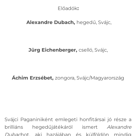
Előadók
:
Alexandre Dubach,
hegedű, Svájc,
Jürg Eichenberger,
cselló, Svájc,
Áchim Erzsébet,
zongora, Svájc/Magyarország
Svájci Paganiniként emlegeti honfitársai jó része a
brilliáns hegedűjátékáról ismert
Alexandre
Dubac
hot, aki hazájában és külföldön mindig