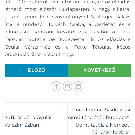
július 20-án került sor a tószínpadon, ez az előadás
látható most először Budapesten. A nagy sikerrel
játszott produkció szövegkönyvét Szálinger Balázs
írta, a rendező Horváth Csaba, a díszletet és a
jelmezeket Kentaur készítette, a darabot a Forte
Társulat mutatja be Budapesten is. Az előadás a
Gyulai Várszínház és a Forte Társulat közös
produkciójában valósul meg.
ELŐZŐ
KÖVETKEZŐ
Erkel Ferenc: Sakk-játék
2011. január a Gyulai
című táncjáték budapesti
Várszínházban
bemutatója a Nemzeti
Táncszínházban