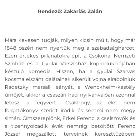
Rendező: Zakariás Zalán
Mára kevesen tudják, milyen kicsin múlt, hogy már
1848 őszén nem nyertük meg a szabadságharcot.
Ezen értékes pillanatokra épít a Csokonai Nemzeti
Színház és a Gyulai Várszínház koprodukciójában
készülő komédia. Hiszen, ha a gyulai Szarvas
kocsma elszánt dalárainak sikerült volna elrabolniuk
Radetzky marsall leányát, a Wenckheim-kastély
úrnőjét, akkor a császári had nyilvánvalóan azonnal
leteszi a fegyvert… Csakhogy, az élet nem
forgatókönyv szerint íródik és semmi nem megy
simán. Címszereplőnk, Erkel Ferenc, a cselszövők és
a tizennyolcadik évét nemrég betöltött Ferenc
József megszállott terveinek kereszttüzében,