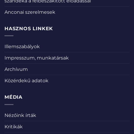
szándéka a félbeszakított előadással
Anconai szerelmesek
HASZNOS LINKEK
Illemszabályok
Impresszum, munkatársak
Archívum
Közérdekű adatok
MÉDIA
Nézőink írták
Kritikák