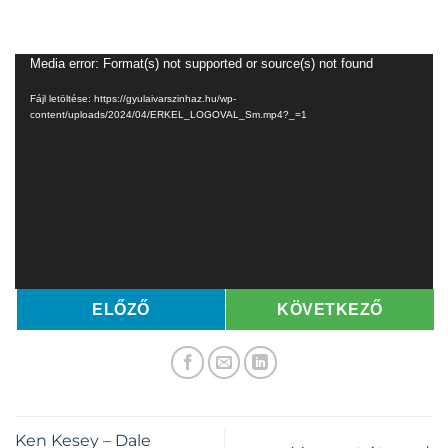
Videólejátszó
Media error: Format(s) not supported or source(s) not found
Fájl letöltése: https://gyulaivarszinhaz.hu/wp-
content/uploads/2024/04/ERKEL_LOGOVAL_Sm.mp4?_=1
ELŐZŐ
KÖVETKEZŐ
Ken Kesey – Dale