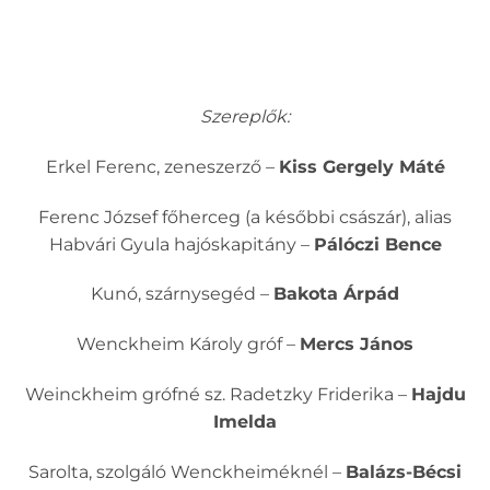
Szereplők:
Erkel Ferenc, zeneszerző –
Kiss Gergely Máté
Ferenc József főherceg (a későbbi császár), alias
Habvári Gyula hajóskapitány –
Pálóczi Bence
Kunó, szárnysegéd –
Bakota Árpád
Wenckheim Károly gróf –
Mercs János
Weinckheim grófné sz. Radetzky Friderika –
Hajdu
Imelda
Sarolta, szolgáló Wenckheiméknél –
Balázs-Bécsi