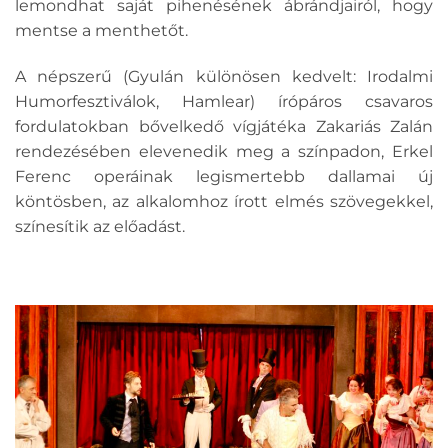
lemondhat saját pihenésének ábrándjairól, hogy
mentse a menthetőt.
A népszerű (Gyulán különösen kedvelt: Irodalmi
Humorfesztiválok, Hamlear) írópáros csavaros
fordulatokban bővelkedő vígjátéka Zakariás Zalán
rendezésében elevenedik meg a színpadon, Erkel
Ferenc operáinak legismertebb dallamai új
köntösben, az alkalomhoz írott elmés szövegekkel,
színesítik az előadást.