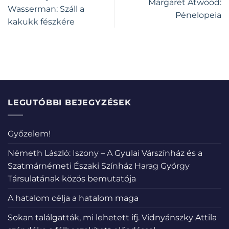
Margaret Atwood:
Wasserman: Száll a
Pénelopeia
kakukk fészkére
LEGUTÓBBI BEJEGYZÉSEK
Győzelem!
Németh László: Iszony – A Gyulai Várszínház és a
Szatmárnémeti Északi Színház Harag György
Társulatának közös bemutatója
A hatalom célja a hatalom maga
Sokan találgatták, mi lehetett ifj. Vidnyánszky Attila