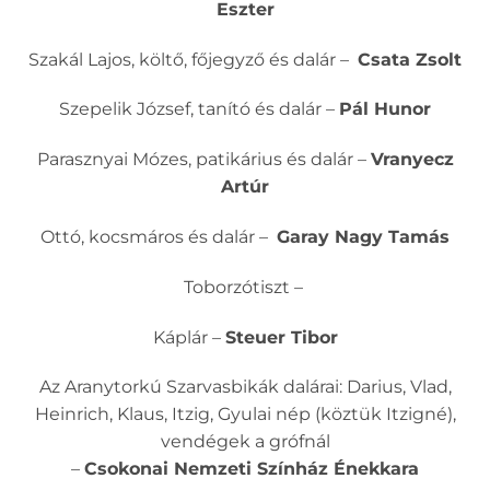
Eszter
Szakál Lajos, költő, főjegyző és dalár –
Csata Zsolt
Szepelik József, tanító és dalár –
Pál Hunor
Parasznyai Mózes, patikárius és dalár –
Vranyecz
Artúr
Ottó, kocsmáros és dalár –
Garay Nagy Tamás
Toborzótiszt –
Káplár –
Steuer Tibor
Az Aranytorkú Szarvasbikák dalárai: Darius, Vlad,
Heinrich, Klaus, Itzig, Gyulai nép (köztük Itzigné),
vendégek a grófnál
–
Csokonai Nemzeti Színház Énekkara