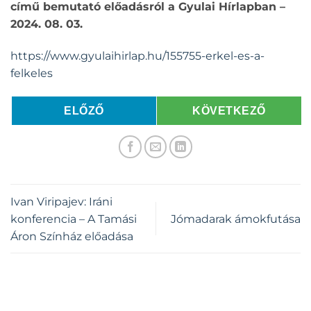
című bemutató előadásról a Gyulai Hírlapban –
2024. 08. 03.
https://www.gyulaihirlap.hu/155755-erkel-es-a-
felkeles
ELŐZŐ
KÖVETKEZŐ
Ivan Viripajev: Iráni
konferencia – A Tamási
Jómadarak ámokfutása
Áron Színház előadása