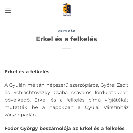
Skip
to
content
KRITIKÁK
Erkel és a felkelés
Erkel és a felkelés
A Gyulán méltán népszerű szerzőpáros, Győrei Zsolt
és Schlachtovszky Csaba csavaros fordulatokban
bővelkedő, Erkel és a felkelés című vígjátékát
mutatták be a napokban a Gyulai Várszínház
várszínpadán.
Fodor György beszámolója az Erkel és a felkelés