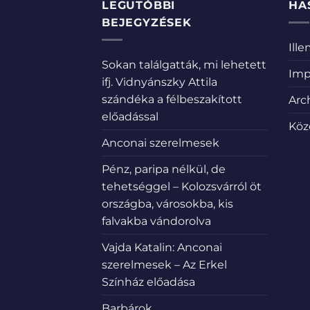
LEGUTÓBBI
HA
BEJEGYZÉSEK
Ill
Sokan találgatták, mi lehetett
Imp
ifj. Vidnyánszky Attila
szándéka a félbeszakított
Arc
előadással
Köz
Anconai szerelmesek
Pénz, paripa nélkül, de
tehetséggel – Kolozsvárról öt
országba, városokba, kis
falvakba vándorolva
Vajda Katalin: Anconai
szerelmesek – Az Erkel
Színház előadása
Barbárok