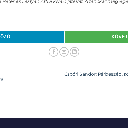
éter és Lestyán Attila kiváló játékát. A tánckar meg eg
LŐZŐ
KÖVE
Csoóri Sándor: Párbeszéd,
al