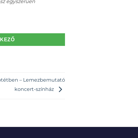
ész egyszerűen
TKEZŐ
 sötétben – Lemezbemutató
koncert-színház