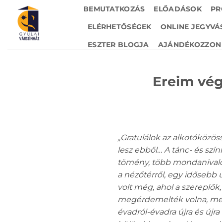
Skip
BEMUTATKOZÁS
ELŐADÁSOK
PR
to
ELÉRHETŐSÉGEK
ONLINE JEGYVÁ
content
ESZTER BLOGJA
AJÁNDÉKOZZON 
Ereim vég
„Gratulálok az alkotóköz
lesz ebből… A tánc- és szí
tömény, több mondanivalóva
a nézőtérről, egy idősebb
volt még, ahol a szereplő
megérdemelték volna, mert 
évadról-évadra újra és újra