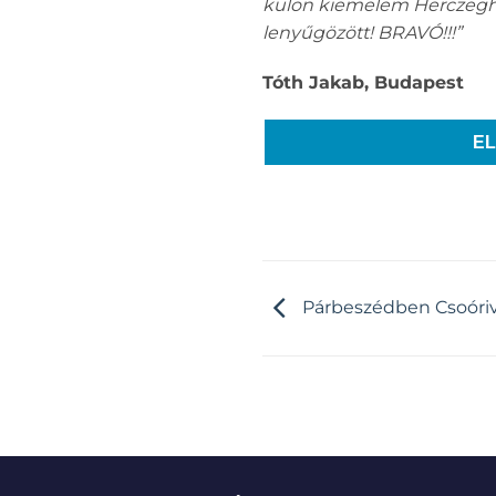
külön kiemelem Herczegh P
lenyűgözött! BRAVÓ!!!”
Tóth Jakab, Budapest
E
Párbeszédben Csoóriv