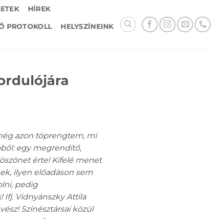
LETEK
HÍREK
Ő PROTOKOLL
HELYSZÍNEINK
ordulójára
 még azon töprengtem, mi
bből: egy megrendítő,
Köszönet érte! Kifelé menet
nek, ilyen előadáson sem
lni, pedig
fj. Vidnyánszky Attila
űvész! Színésztársai közül