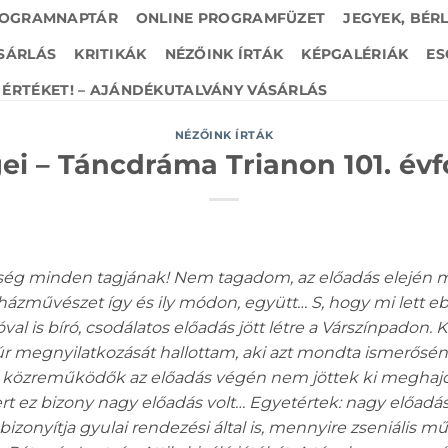
OGRAMNAPTÁR
ONLINE PROGRAMFÜZET
JEGYEK, BÉR
SÁRLÁS
KRITIKÁK
NÉZŐINK ÍRTÁK
KÉPGALÉRIÁK
ES
ÉRTÉKET! – AJÁNDÉKUTALVÁNY VÁSÁRLÁS
NÉZŐINK ÍRTÁK
ei – Táncdráma Trianon 101. évf
össég minden tagjának! Nem tagadom, az előadás elején
nházművészet így és ily módon, együtt… S, hogy mi lett e
l is bíró, csodálatos előadás jött létre a Várszínpadon. 
 úr megnyilatkozását hallottam, aki azt mondta ismerősé
k, közreműködők az előadás végén nem jöttek ki meghajo
ez bizony nagy előadás volt… Egyetértek: nagy előadás! I
 bizonyítja gyulai rendezési által is, mennyire zseniális m