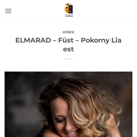
Skip
to
content
HÍREK
ELMARAD – Füst – Pokorny Lia
est