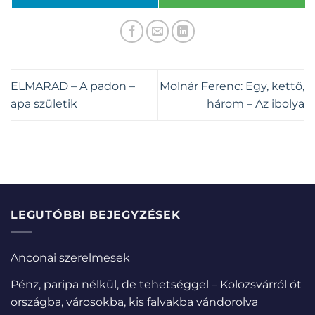
ELMARAD – A padon –
Molnár Ferenc: Egy, kettő,
apa születik
három – Az ibolya
LEGUTÓBBI BEJEGYZÉSEK
Anconai szerelmesek
Pénz, paripa nélkül, de tehetséggel – Kolozsvárról öt
országba, városokba, kis falvakba vándorolva