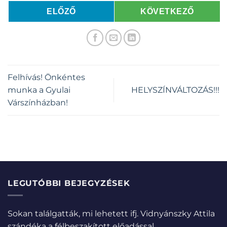
ELŐZŐ
KÖVETKEZŐ
Felhívás! Önkéntes
munka a Gyulai
HELYSZÍNVÁLTOZÁS!!!
Várszínházban!
LEGUTÓBBI BEJEGYZÉSEK
Sokan találgatták, mi lehetett ifj. Vidnyánszky Attila
szándéka a félbeszakított előadással