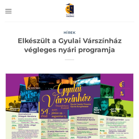
Skip
to
content
HÍREK
Elkészült a Gyulai Várszínház
végleges nyári programja