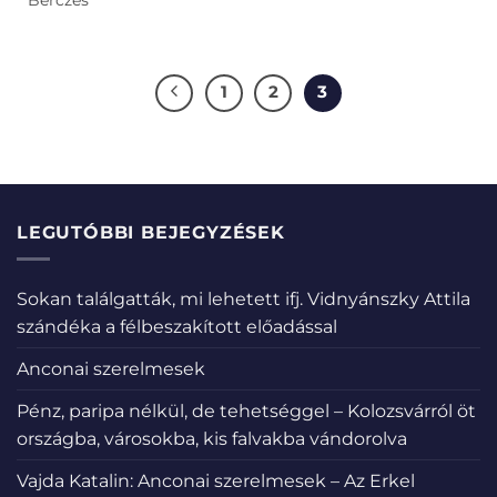
Bérczes
1
2
3
LEGUTÓBBI BEJEGYZÉSEK
Sokan találgatták, mi lehetett ifj. Vidnyánszky Attila
szándéka a félbeszakított előadással
Anconai szerelmesek
Pénz, paripa nélkül, de tehetséggel – Kolozsvárról öt
országba, városokba, kis falvakba vándorolva
Vajda Katalin: Anconai szerelmesek – Az Erkel