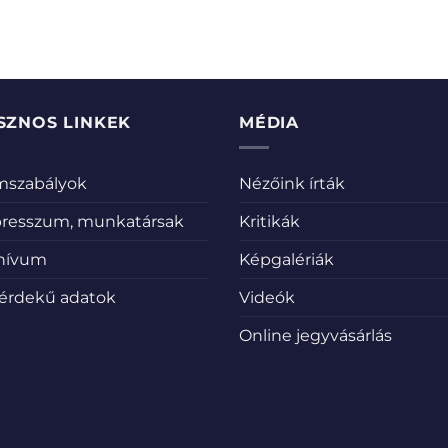
SZNOS LINKEK
MÉDIA
emszabályok
Nézőink írták
resszum, munkatársak
Kritikák
hívum
Képgalériák
érdekű adatok
Videók
Online jegyvásárlás