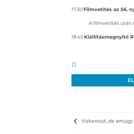
17:30
Filmvetítés az 56. 
A filmvetítés után
18:45
Kiállításmegnyitó R
[:]
E
Vízkereszt, de amúg