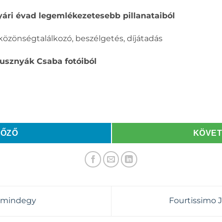
nyári évad legemlékezetesebb pillanataiból
 közönségtalálkozó, beszélgetés, díjátadás
usznyák Csaba fotóiból
LŐZŐ
KÖVE
y mindegy
Fourtissimo 