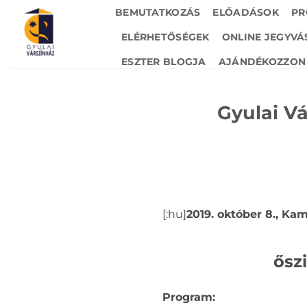
Skip
BEMUTATKOZÁS
ELŐADÁSOK
PR
to
ELÉRHETŐSÉGEK
ONLINE JEGYVÁ
content
ESZTER BLOGJA
AJÁNDÉKOZZON 
Gyulai V
[:hu]
2019. október 8., Ka
ősz
Program: