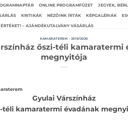
OGRAMNAPTÁR
ONLINE PROGRAMFÜZET
JEGYEK, BÉR
SÁRLÁS
KRITIKÁK
NÉZŐINK ÍRTÁK
KÉPGALÉRIÁK
ES
ÉRTÉKET! – AJÁNDÉKUTALVÁNY VÁSÁRLÁS
KAMARATEREM - 2019/2020
árszínház őszi-téli kamaratermi
megnyitója
maraterem
Gyulai Várszínház
i-téli kamaratermi évadának megnyi