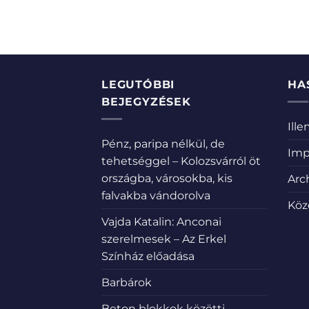
LEGUTÓBBI
HA
BEJEGYZÉSEK
Ill
Pénz, paripa nélkül, de
Imp
tehetséggel – Kolozsvárról öt
országba, városokba, kis
Arc
falvakba vándorolva
Köz
Vajda Katalin: Anconai
szerelmesek – Az Erkel
Színház előadása
Barbárok
Beton blokkok közötti