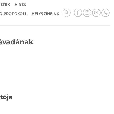
LETEK
HÍREK
Ő PROTOKOLL
HELYSZÍNEINK
 évadának
tója