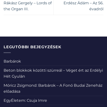
Rákász Gergely – Lords of
Erdész Ádám – Az 56.
the Organ III.
évadról
LEGUTÓBBI BEJEGYZÉSEK
Barbárok
Beton blokkok közötti szürreál – Véget ért az Erdélyi
Hét Gyulán
Móricz Zsigmond: Barbárok – A Fonó Budai Zeneház
előadása
EgyÉletem: Csuja Imre