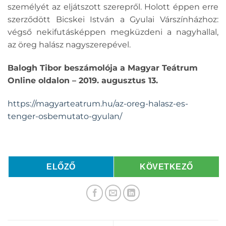
személyét az eljátszott szerepről. Holott éppen erre
szerződött Bicskei István a Gyulai Várszínházhoz:
végső nekifutásképpen megküzdeni a nagyhallal,
az öreg halász nagyszerepével.
Balogh Tibor beszámolója a Magyar Teátrum
Online oldalon – 2019. augusztus 13.
https://magyarteatrum.hu/az-oreg-halasz-es-
tenger-osbemutato-gyulan/
ELŐZŐ
KÖVETKEZŐ