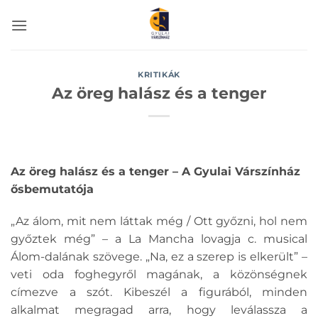
Skip
to
content
KRITIKÁK
Az öreg halász és a tenger
Az öreg halász és a tenger – A Gyulai Várszínház
ősbemutatója
„Az álom, mit nem láttak még / Ott győzni, hol nem
győztek még” – a La Mancha lovagja c. musical
Álom-dalának szövege. „Na, ez a szerep is elkerült” –
veti oda foghegyről magának, a közönségnek
címezve a szót. Kibeszél a figurából, minden
alkalmat megragad arra, hogy leválassza a