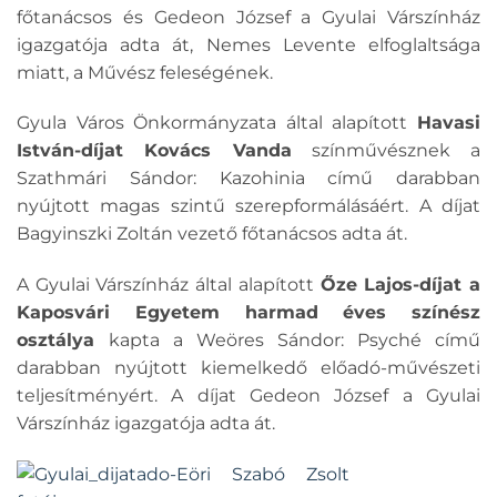
főtanácsos és Gedeon József a Gyulai Várszínház
igazgatója adta át, Nemes Levente elfoglaltsága
miatt, a Művész feleségének.
Gyula Város Önkormányzata által alapított
Havasi
István-díjat Kovács Vanda
színművésznek a
Szathmári Sándor: Kazohinia című darabban
nyújtott magas szintű szerepformálásáért. A díjat
Bagyinszki Zoltán vezető főtanácsos adta át.
A Gyulai Várszínház által alapított
Őze Lajos-díjat a
Kaposvári Egyetem harmad éves színész
osztálya
kapta a Weöres Sándor: Psyché című
darabban nyújtott kiemelkedő előadó-művészeti
teljesítményért. A díjat Gedeon József a Gyulai
Várszínház igazgatója adta át.