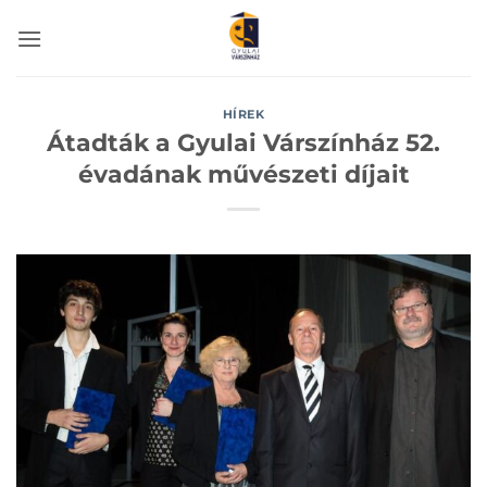
Skip
to
content
HÍREK
Átadták a Gyulai Várszínház 52.
évadának művészeti díjait