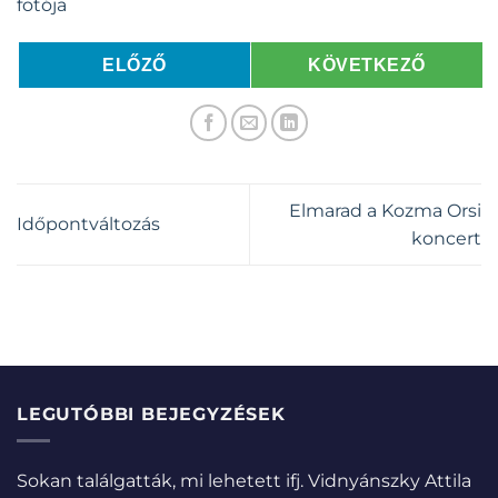
ELŐZŐ
KÖVETKEZŐ
Elmarad a Kozma Orsi
Időpontváltozás
koncert
LEGUTÓBBI BEJEGYZÉSEK
Sokan találgatták, mi lehetett ifj. Vidnyánszky Attila