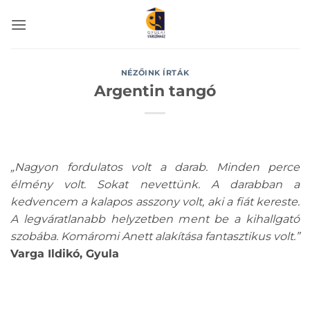
Skip
to
content
NÉZŐINK ÍRTÁK
Argentin tangó
„Nagyon fordulatos volt a darab. Minden perce
élmény volt. Sokat nevettünk. A darabban a
kedvencem a kalapos asszony volt, aki a fiát kereste.
A legváratlanabb helyzetben ment be a kihallgató
szobába. Komáromi Anett alakítása fantasztikus volt.”
Varga Ildikó, Gyula