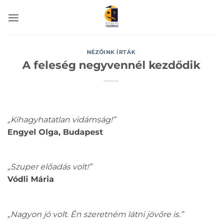
Skip
to
content
NÉZŐINK ÍRTÁK
A feleség negyvennél kezdődik
„Kihagyhatatlan vidámság!”
Engyel Olga, Budapest
„Szuper előadás volt!”
Vódli Mária
„Nagyon jó volt. Én szeretném látni jövőre is.”