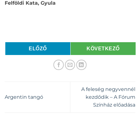
Felföldi Kata, Gyula
ELŐZŐ
KÖVETKEZŐ
A feleség negyvennél
Argentin tangó
kezdődik – A Fórum
Színház előadása