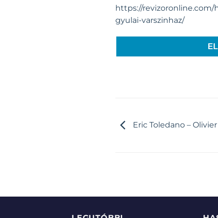
https://revizoronline.com
gyulai-varszinhaz/
E
Eric Toledano – Olivie
LEGUTÓBBI
HA