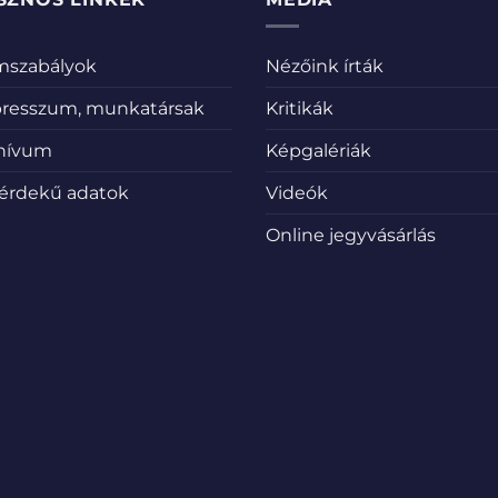
emszabályok
Nézőink írták
resszum, munkatársak
Kritikák
hívum
Képgalériák
érdekű adatok
Videók
Online jegyvásárlás