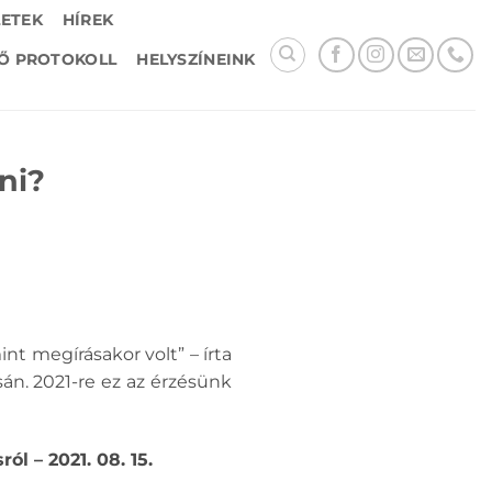
LETEK
HÍREK
Ő PROTOKOLL
HELYSZÍNEINK
ni?
t megírásakor volt” – írta
án. 2021-re ez az érzésünk
l – 2021. 08. 15.