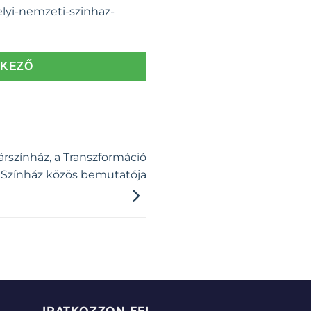
elyi-nemzeti-szinhaz-
TKEZŐ
Várszínház, a Transzformáció
 Színház közös bemutatója
IRATKOZZON FEL