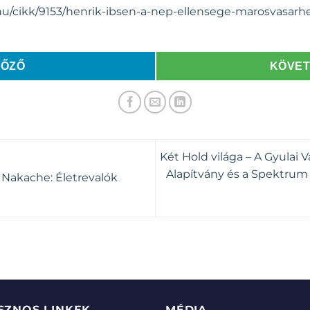
/hu/cikk/9153/henrik-ibsen-a-nep-ellensege-marosvasarh
LŐZŐ
KÖVE
Két Hold világa – A Gyulai 
Alapítvány és a Spektrum
r Nakache: Életrevalók
SZNOS LINKEK
MÉDIA