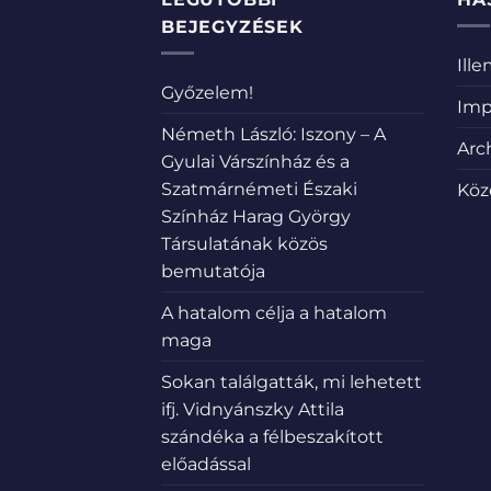
BEJEGYZÉSEK
Ill
Győzelem!
Imp
Németh László: Iszony – A
Arc
Gyulai Várszínház és a
Szatmárnémeti Északi
Köz
Színház Harag György
Társulatának közös
bemutatója
A hatalom célja a hatalom
maga
Sokan találgatták, mi lehetett
ifj. Vidnyánszky Attila
szándéka a félbeszakított
előadással