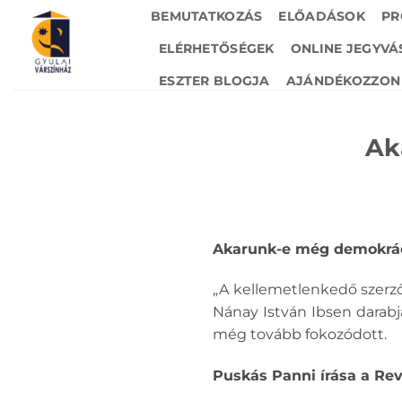
Skip
BEMUTATKOZÁS
ELŐADÁSOK
PR
to
ELÉRHETŐSÉGEK
ONLINE JEGYVÁ
content
ESZTER BLOGJA
AJÁNDÉKOZZON 
Ak
Akarunk-e még demokrác
„A kellemetlenkedő szerző
Nánay István Ibsen darabj
még tovább fokozódott.
Puskás Panni írása a Rev