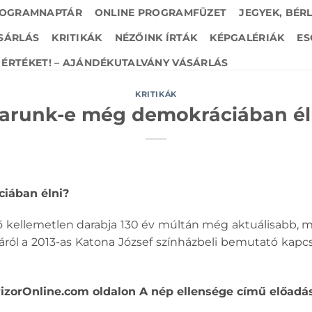
OGRAMNAPTÁR
ONLINE PROGRAMFÜZET
JEGYEK, BÉR
SÁRLÁS
KRITIKÁK
NÉZŐINK ÍRTÁK
KÉPGALÉRIÁK
ES
ÉRTÉKET! – AJÁNDÉKUTALVÁNY VÁSÁRLÁS
KRITIKÁK
arunk-e még demokráciában él
iában élni?
 kellemetlen darabja 130 év múltán még aktuálisabb, min
áról a 2013-as Katona József színházbeli bemutató kapcs
izorOnline.com oldalon A nép ellensége című előadásró