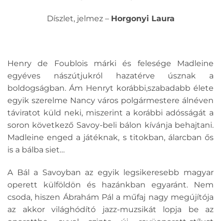
Díszlet, jelmez –
Horgonyi Laura
Henry de Foublois márki és felesége Madleine
egyéves nászútjukról hazatérve úsznak a
boldogságban. Ám Henryt korábbi,szabadabb élete
egyik szerelme Nancy város polgármestere álnéven
táviratot küld neki, miszerint a korábbi adósságát a
soron következő Savoy-beli bálon kívánja behajtani.
Madleine enged a játéknak, s titokban, álarcban ős
is a bálba siet…
A Bál a Savoyban az egyik legsikeresebb magyar
operett külföldön és hazánkban egyaránt. Nem
csoda, hiszen Ábrahám Pál a műfaj nagy megújítója
az akkor világhódító jazz-muzsikát lopja be az