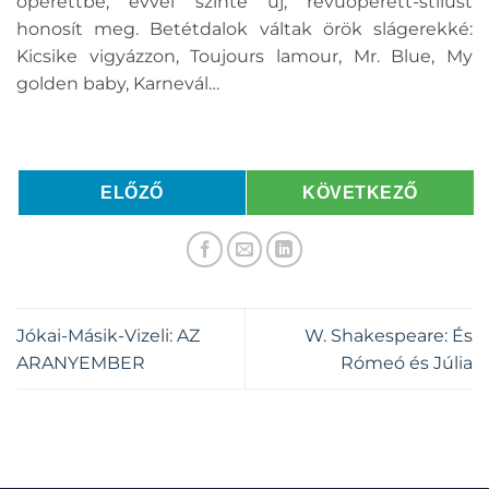
operettbe, evvel szinte új, revüoperett-stílust
honosít meg. Betétdalok váltak örök slágerekké:
Kicsike vigyázzon, Toujours lamour, Mr. Blue, My
golden baby, Karnevál…
ELŐZŐ
KÖVETKEZŐ
Jókai-Másik-Vizeli: AZ
W. Shakespeare: És
ARANYEMBER
Rómeó és Júlia