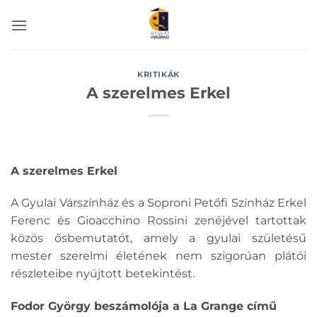
Skip
to
content
KRITIKÁK
A szerelmes Erkel
A szerelmes Erkel
A Gyulai Várszínház és a Soproni Petőfi Színház Erkel
Ferenc és Gioacchino Rossini zenéjével tartottak
közös ősbemutatót, amely a gyulai születésű
mester szerelmi életének nem szigorúan plátói
részleteibe nyújtott betekintést.
Fodor György beszámolója a La Grange című