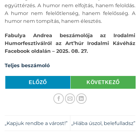
együttérzés. A humor nem elfojtás, hanem feloldás.
A humor nem felelőtlenség, hanem felelősség. A
humor nem tompítás, hanem élesztés.
Fabulya Andrea beszámolója az Irodalmi
Humorfesztiválról az
Art’húr Irodalmi Kávéhá
z
Facebook oldalán – 2025. 08. 27.
Teljes beszámoló
ELŐZŐ
KÖVETKEZŐ
„Kapjuk rendbe a várost!”
„Hiába úszol, belefulladsz”