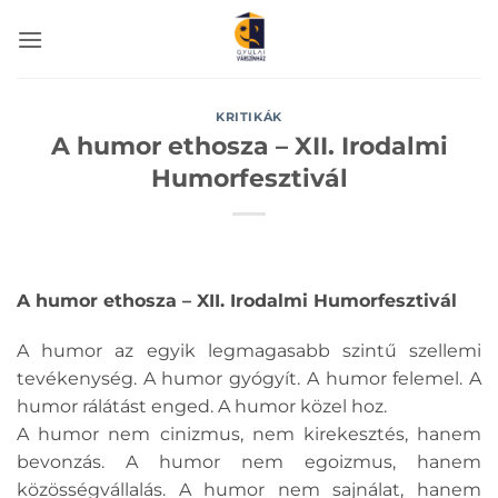
Skip
to
content
KRITIKÁK
A humor ethosza – XII. Irodalmi
Humorfesztivál
A humor ethosza – XII. Irodalmi Humorfesztivál
A humor az egyik legmagasabb szintű szellemi
tevékenység. A humor gyógyít. A humor felemel. A
humor rálátást enged. A humor közel hoz.
A humor nem cinizmus, nem kirekesztés, hanem
bevonzás. A humor nem egoizmus, hanem
közösségvállalás. A humor nem sajnálat, hanem