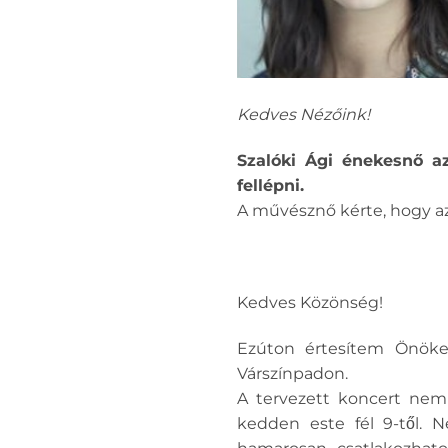
Kedves Nézőink!
Szalóki Ági énekesnő a
fellépni.
A művésznő kérte, hogy az 
Kedves Közönség!
Ezúton értesítem Önök
Várszínpadon.
A tervezett koncert nem 
kedden este fél 9-től. 