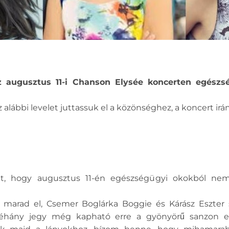
z augusztus 11-i Chanson Elysée koncerten egész
alábbi levelet juttassuk el a közönséghez, a koncert ir
et, hogy augusztus 11-én egészségügyi okokból nem
marad el, Csemer Boglárka Boggie és Kárász Eszter s
Néhány jegy még kapható erre a gyönyörű sanzon