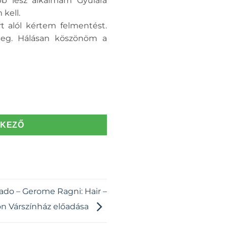
b lesz alkalmam Gyulára
kell.
 alól kértem felmentést.
 Hálásan köszönöm a
TKEZŐ
do – Gerome Ragni: Hair –
n Várszínház előadása