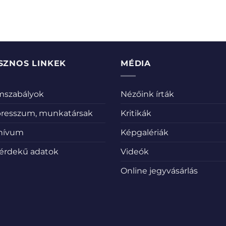
SZNOS LINKEK
MÉDIA
emszabályok
Nézőink írták
resszum, munkatársak
Kritikák
hívum
Képgalériák
érdekű adatok
Videók
Online jegyvásárlás