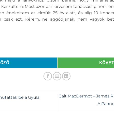
ok majd a lányokhoz, bízom benne, hogy mihamarab
el készültem. Most azonban orvosom tanácsára pihennem 
énekeltem az elmúlt 25 év alatt, és alig 10 koncert
 csak ezt. Kérem, ne aggódjanak, nem vagyok beteg.
LŐZŐ
KÖVE
Galt MacDermot – James Ra
mutattak be a Gyulai
A Panno