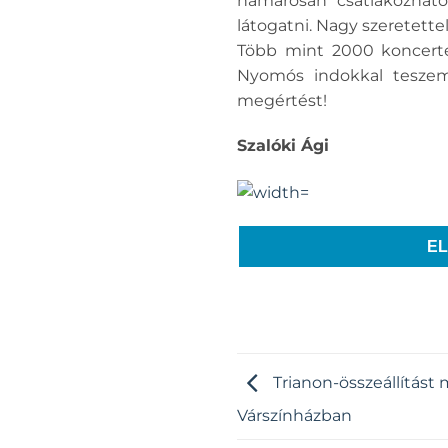
hamarosan csatlakozhat
látogatni. Nagy szeretett
Több mint 2000 koncerten 
Nyomós indokkal teszem
megértést!
Szalóki Ági
E
Trianon-összeállítást 
Várszínházban