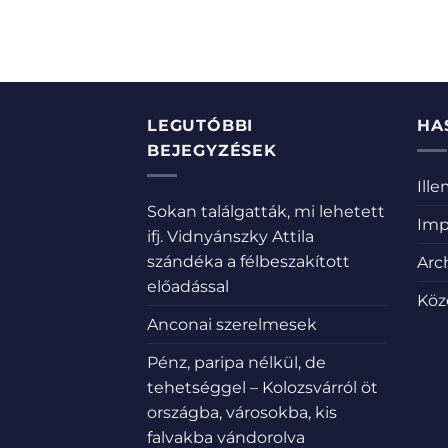
LEGUTÓBBI
HA
BEJEGYZÉSEK
Ill
Sokan találgatták, mi lehetett
Imp
ifj. Vidnyánszky Attila
szándéka a félbeszakított
Arc
előadással
Köz
Anconai szerelmesek
Pénz, paripa nélkül, de
tehetséggel – Kolozsvárról öt
országba, városokba, kis
falvakba vándorolva