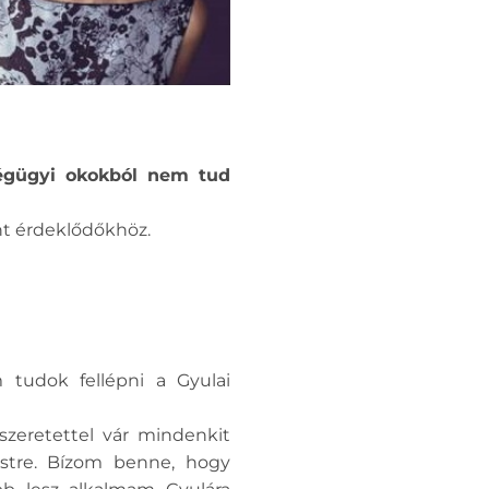
ségügyi okokból nem tud
ánt érdeklődőkhöz.
 tudok fellépni a Gyulai
zeretettel vár mindenkit
 estre. Bízom benne, hogy