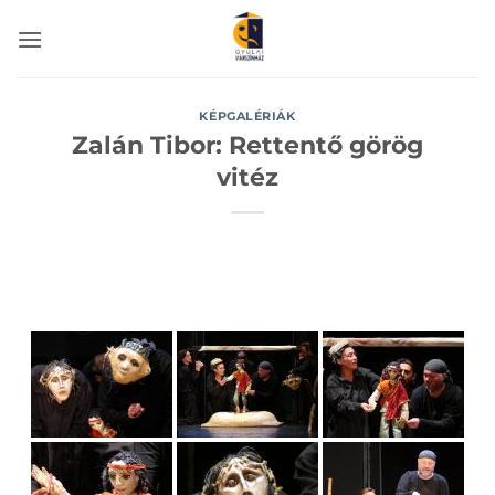
Skip
to
content
KÉPGALÉRIÁK
Zalán Tibor: Rettentő görög
vitéz