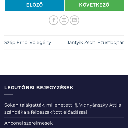
ELŐZŐ
KÖVETKEZŐ
Szép Ernő: Vőlegény
Jantyik Zsolt: Ezüstbojtár
LEGUTÓBBI BEJEGYZÉSEK
Sokan találgatták, mi lehetett ifj. Vidnyánszky Attila
szándéka a félbeszakított előadással
Anconai szerelmesek