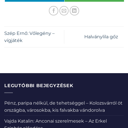
Szép Ernő: Vőlegény –
Halványlila gőz
vígjáték
LEGUTÓBBI BEJEGYZÉSEK
Pénz, paripa nélkül, de tehetséggel – Kolozsvárról öt
országba, városokba, kis falvakba vándorolva
Vajda Katalin: Anconai szerelmesek – Az Erkel