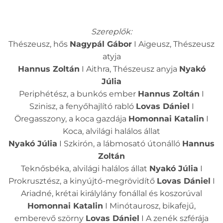
Szereplők:
Thészeusz, hős
Nagypál Gábor
I Aigeusz, Thészeusz
atyja
Hannus Zoltán
I Aithra, Thészeusz anyja
Nyakó
Júlia
Periphétész, a bunkós ember
Hannus Zoltán
I
Szinisz, a fenyőhajlító rabló
Lovas Dániel
I
Öregasszony, a koca gazdája
Homonnai Katalin
I
Koca, alvilági halálos állat
Nyakó Júlia
I Szkirón, a lábmosató útonálló
Hannus
Zoltán
Teknősbéka, alvilági halálos állat
Nyakó Júlia
I
Prokrusztész, a kinyújtó-megrövidítő
Lovas Dániel
I
Ariadné, krétai királylány fonállal és koszorúval
Homonnai Katalin
I Minótaurosz, bikafejű,
emberevő szörny
Lovas Dániel
I A zenék szférája