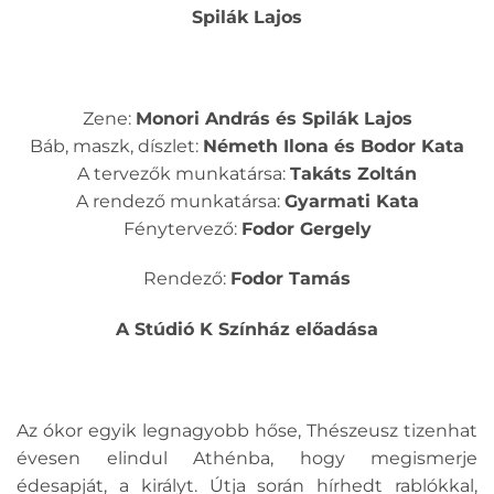
Spilák Lajos
Zene:
Monori András és Spilák Lajos
Báb, maszk, díszlet:
Németh Ilona és Bodor Kata
A tervezők munkatársa:
Takáts Zoltán
A rendező munkatársa:
Gyarmati Kata
Fénytervező:
Fodor Gergely
Rendező:
Fodor Tamás
A Stúdió K Színház előadása
Az ókor egyik legnagyobb hőse, Thészeusz tizenhat
évesen elindul Athénba, hogy megismerje
édesapját, a királyt. Útja során hírhedt rablókkal,