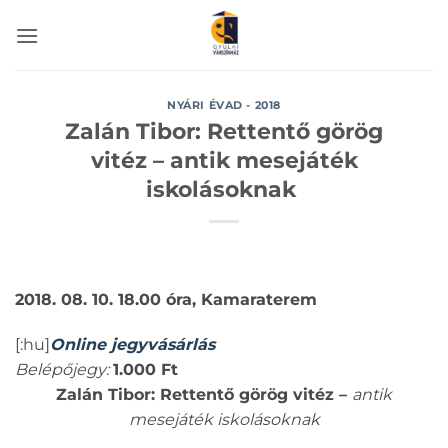
Skip
to
content
NYÁRI ÉVAD - 2018
Zalán Tibor: Rettentő görög
vitéz – antik mesejáték
iskolásoknak
2018. 08. 10. 18.00 óra, Kamaraterem
[:hu]
Online jegyvásárlás
Belépőjegy:
1.000 Ft
Zalán Tibor: Rettentő görög vitéz –
antik
mesejáték iskolásoknak