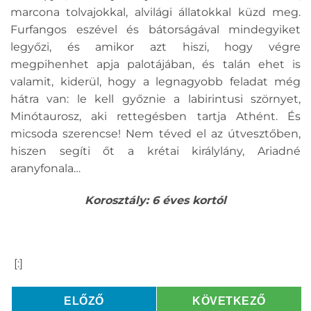
marcona tolvajokkal, alvilági állatokkal küzd meg.
Furfangos eszével és bátorságával mindegyiket
legyőzi, és amikor azt hiszi, hogy végre
megpihenhet apja palotájában, és talán ehet is
valamit, kiderül, hogy a legnagyobb feladat még
hátra van: le kell győznie a labirintusi szörnyet,
Minótaurosz, aki rettegésben tartja Athént. És
micsoda szerencse! Nem téved el az útvesztőben,
hiszen segíti őt a krétai királylány, Ariadné
aranyfonala…
Korosztály: 6 éves kortól
[:]
ELŐZŐ
KÖVETKEZŐ