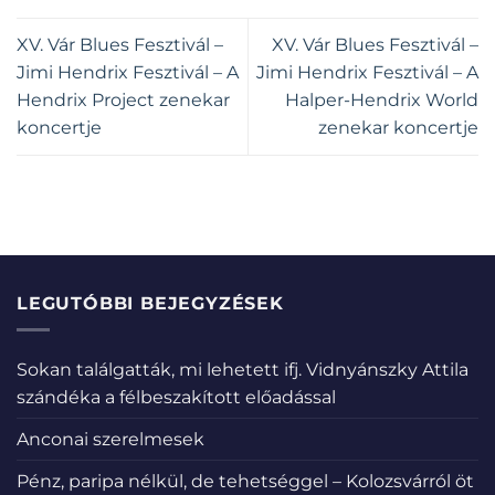
XV. Vár Blues Fesztivál –
XV. Vár Blues Fesztivál –
Jimi Hendrix Fesztivál – A
Jimi Hendrix Fesztivál – A
Hendrix Project zenekar
Halper-Hendrix World
koncertje
zenekar koncertje
LEGUTÓBBI BEJEGYZÉSEK
Sokan találgatták, mi lehetett ifj. Vidnyánszky Attila
szándéka a félbeszakított előadással
Anconai szerelmesek
Pénz, paripa nélkül, de tehetséggel – Kolozsvárról öt