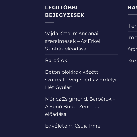
LEGUTÓBBI
HA
BEJEGYZÉSEK
Ill
Vajda Katalin: Anconai
Imp
szerelmesek – Az Erkel
Színház előadása
Arc
Barbárok
Köz
Beton blokkok közötti
szürreál – Véget ért az Erdélyi
Hét Gyulán
Móricz Zsigmond: Barbárok –
A Fonó Budai Zeneház
előadása
EgyÉletem: Csuja Imre