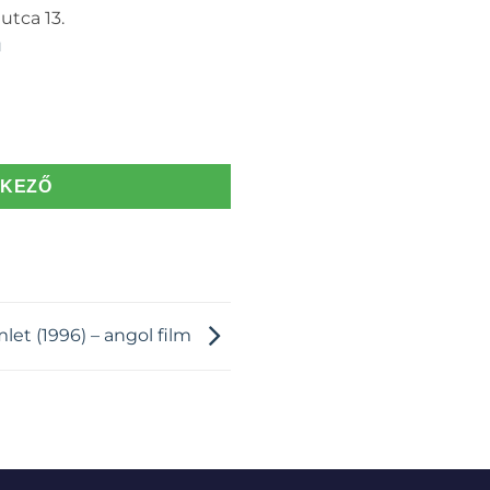
utca 13.
u
TKEZŐ
let (1996) – angol film