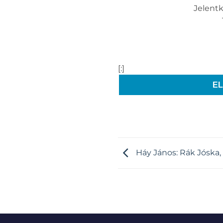
Jelentk
[:]
E
Háy János: Rák Jóska, 