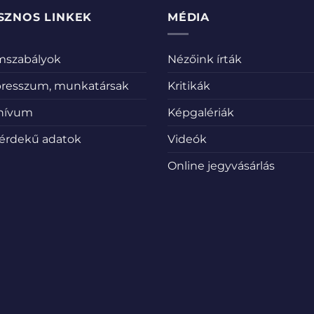
SZNOS LINKEK
MÉDIA
emszabályok
Nézőink írták
resszum, munkatársak
Kritikák
hívum
Képgalériák
érdekű adatok
Videók
Online jegyvásárlás