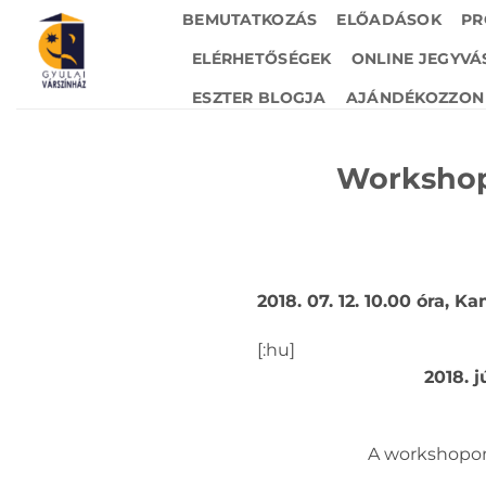
Skip
BEMUTATKOZÁS
ELŐADÁSOK
PR
to
ELÉRHETŐSÉGEK
ONLINE JEGYVÁ
content
ESZTER BLOGJA
AJÁNDÉKOZZON 
Workshop
2018. 07. 12. 10.00 óra, 
[:hu]
2018. j
A workshopon