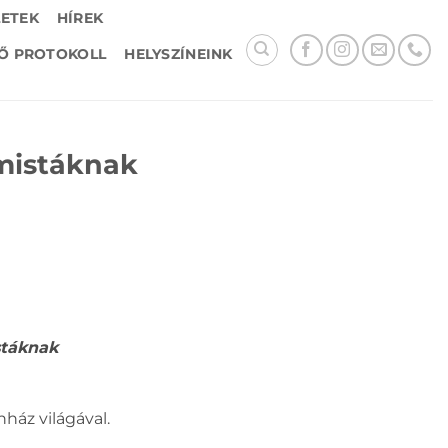
LETEK
HÍREK
Ő PROTOKOLL
HELYSZÍNEINK
mistáknak
stáknak
áz világával.