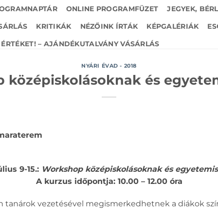
OGRAMNAPTÁR
ONLINE PROGRAMFÜZET
JEGYEK, BÉR
SÁRLÁS
KRITIKÁK
NÉZŐINK ÍRTÁK
KÉPGALÉRIÁK
ES
ÉRTÉKET! – AJÁNDÉKUTALVÁNY VÁSÁRLÁS
NYÁRI ÉVAD - 2018
 középiskolásoknak és egyete
Kamaraterem
úlius 9-15.:
Workshop középiskolásoknak és egyetemi
A kurzus időpontja: 10.00 – 12.00 óra
 tanárok vezetésével megismerkedhetnek a diákok szính