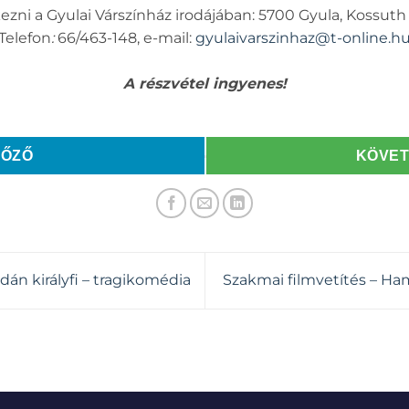
ezni a Gyulai Várszínház irodájában: 5700 Gyula, Kossuth 
Telefon
:
66/463-148, e-mail:
gyulaivarszinhaz@t-online.h
A részvétel ingyenes!
LŐZŐ
KÖVE
dán királyfi – tragikomédia
Szakmai filmvetítés – Ham