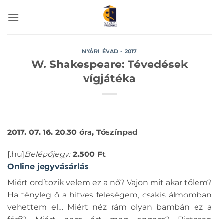
Skip
to
content
NYÁRI ÉVAD - 2017
W. Shakespeare: Tévedések
vígjátéka
2017. 07. 16. 20.30 óra, Tószínpad
[:hu]
Belépőjegy:
2.500 Ft
Online jegyvásárlás
Miért ordítozik velem ez a nő? Vajon mit akar tőlem?
Ha tényleg ő a hitves feleségem, csakis álmomban
vehettem el… Miért néz rám olyan bambán ez a