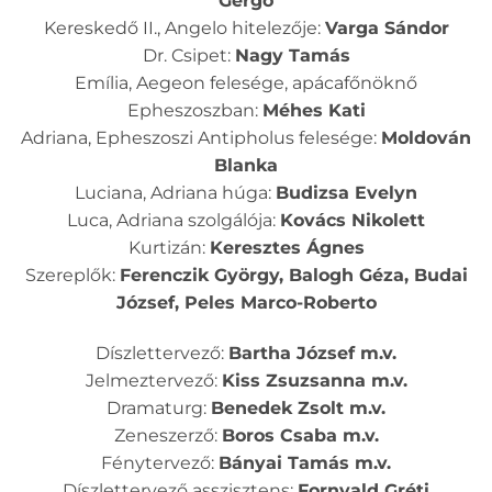
Gergő
Kereskedő II., Angelo hitelezője:
Varga Sándor
Dr. Csipet:
Nagy Tamás
Emília, Aegeon felesége, apácafőnöknő
Epheszoszban:
Méhes Kati
Adriana, Epheszoszi Antipholus felesége:
Moldován
Blanka
Luciana, Adriana húga:
Budizsa Evelyn
Luca, Adriana szolgálója:
Kovács Nikolett
Kurtizán:
Keresztes Ágnes
Szereplők:
Ferenczik György, Balogh Géza, Budai
József, Peles Marco-Roberto
Díszlettervező:
Bartha József m.v.
Jelmeztervező:
Kiss Zsuzsanna m.v.
Dramaturg:
Benedek Zsolt m.v.
Zeneszerző:
Boros Csaba m.v.
Fénytervező:
Bányai Tamás m.v.
Díszlettervező asszisztens:
Fornvald Gréti