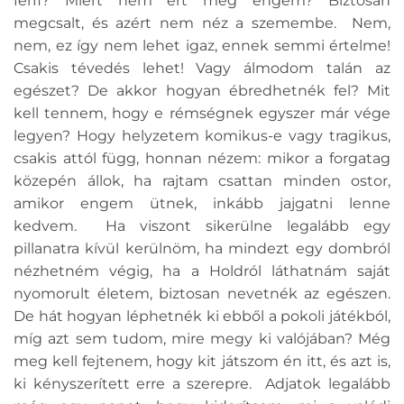
férfi? Miért nem ért meg engem? Biztosan
megcsalt, és azért nem néz a szemembe. Nem,
nem, ez így nem lehet igaz, ennek semmi értelme!
Csakis tévedés lehet! Vagy álmodom talán az
egészet? De akkor hogyan ébredhetnék fel? Mit
kell tennem, hogy e rémségnek egyszer már vége
legyen? Hogy helyzetem komikus-e vagy tragikus,
csakis attól függ, honnan nézem: mikor a forgatag
közepén állok, ha rajtam csattan minden ostor,
amikor engem ütnek, inkább jajgatni lenne
kedvem.
Ha viszont sikerülne legalább egy
pillanatra kívül kerülnöm, ha mindezt egy dombról
nézhetném végig, ha a Holdról láthatnám saját
nyomorult életem, biztosan nevetnék az egészen.
De hát hogyan léphetnék ki ebből a pokoli játékból,
míg azt sem tudom, mire megy ki valójában? Még
meg kell fejtenem, hogy kit játszom én itt, és azt is,
ki kényszerített erre a szerepre. Adjatok legalább