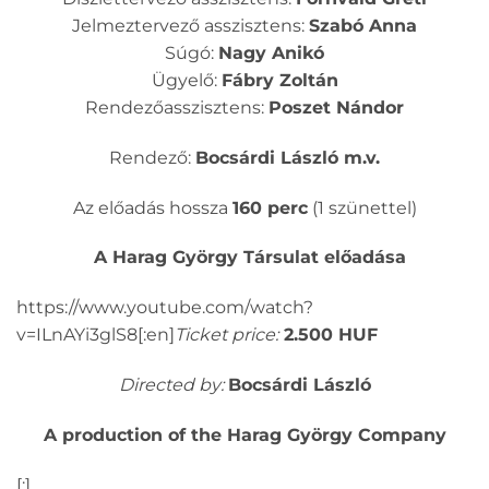
Jelmeztervező asszisztens:
Szabó Anna
Súgó:
Nagy Anikó
Ügyelő:
Fábry Zoltán
Rendezőasszisztens:
Poszet Nándor
Rendező:
Bocsárdi László m.v.
Az előadás hossza
160 perc
(1 szünettel)
A Harag György Társulat előadása
https://www.youtube.com/watch?
v=ILnAYi3glS8[:en]
Ticket price:
2.500 HUF
Directed by:
Bocsárdi László
A production of the Harag György Company
[:]