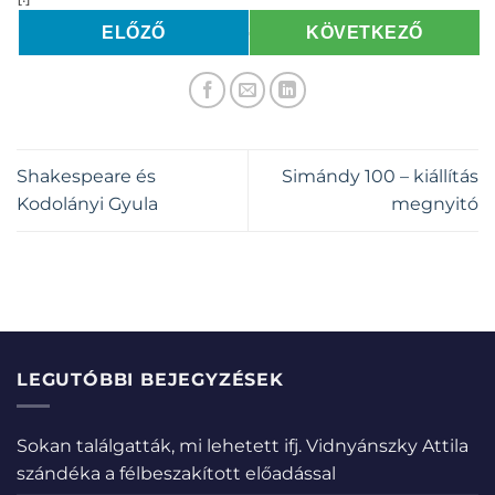
ELŐZŐ
KÖVETKEZŐ
Shakespeare és
Simándy 100 – kiállítás
Kodolányi Gyula
megnyitó
LEGUTÓBBI BEJEGYZÉSEK
Sokan találgatták, mi lehetett ifj. Vidnyánszky Attila
szándéka a félbeszakított előadással