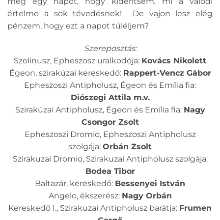
még egy napot, hogy kiderítsem, mi a valódi
értelme a sok tévedésnek! De vajon lesz elég
pénzem, hogy ezt a napot túléljem?
Szereposztás:
Szolinusz, Epheszosz uralkodója:
Kovács Nikolett
Égeon, szirakúzai kereskedő:
Rappert-Vencz Gábor
Epheszoszi Antipholusz, Égeon és Emília fia:
Diószegi Attila m.v.
Szirakúzai Antipholusz, Égeon és Emília fia:
Nagy
Csongor Zsolt
Epheszoszi Dromio, Epheszoszi Antipholusz
szolgája:
Orbán Zsolt
Szirakuzai Dromio, Szirakuzai Antipholusz szolgája:
Bodea Tibor
Baltazár, kereskedő:
Bessenyei István
Angelo, ékszerész:
Nagy Orbán
Kereskedő I., Szirakuzai Antipholusz barátja:
Frumen