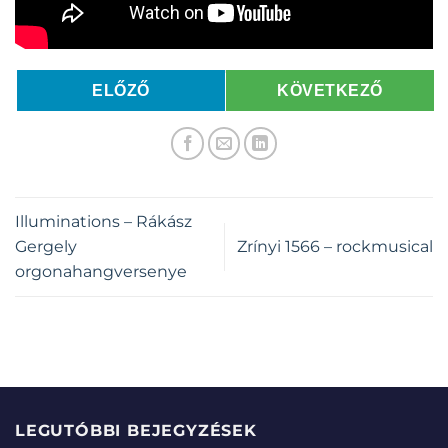
ELŐZŐ
KÖVETKEZŐ
Illuminations – Rákász
Gergely
Zrínyi 1566 – rockmusical
orgonahangversenye
LEGUTÓBBI BEJEGYZÉSEK