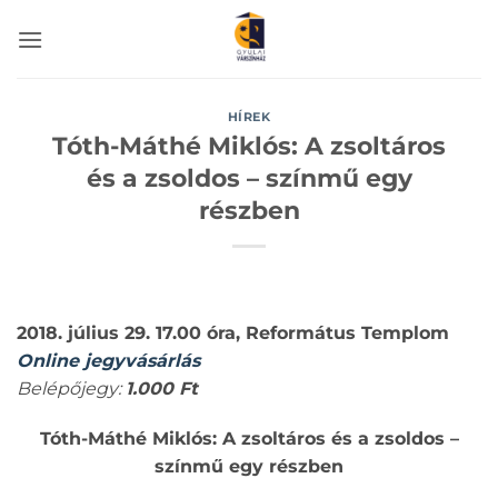
Skip
to
content
HÍREK
Tóth-Máthé Miklós: A zsoltáros
és a zsoldos – színmű egy
részben
2018. július 29. 17.00 óra, Református Templom
Online jegyvásárlás
Belépőjegy:
1.000 Ft
Tóth-Máthé Miklós: A zsoltáros és a zsoldos –
színmű egy részben