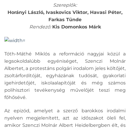
Szereplők:
Horányi László, Ivaskovics Viktor, Havasi Péter,
Farkas Tünde
Rendező:
Kis Domonkos Márk
Tóth-Máthé Miklós a reformáció nagyjai közül a
legsokoldalúbb egyéniséget, Szenczi Molnár
Albertet, a protestáns polgári irodalom jeles költőjét,
zsoltárfordítóját, egyházának tudósát, gyakorlati
igehirdetőjét, iskolaalapítóját és még számos
polihisztori tevékenység művelőjét teszi meg
főhősévé.
Az epizód, amelyet a szerző barokkos irodalmi
nyelven megjelenített, azt az időszakot öleli fel,
amikor Szenczi Molnár Albert Heidelbergben élt, és