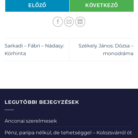
ELŐZŐ
KÖVETKEZŐ
Sarkadi – Fábri – Nádasy:
Székely János: Dózsa –
Körhinta
monodráma
LEGUTÓBBI BEJEGYZÉSEK
Anconai szerelmesek
Pénz, paripa nélkül, de tehetséggel – Kolozsvárról öt