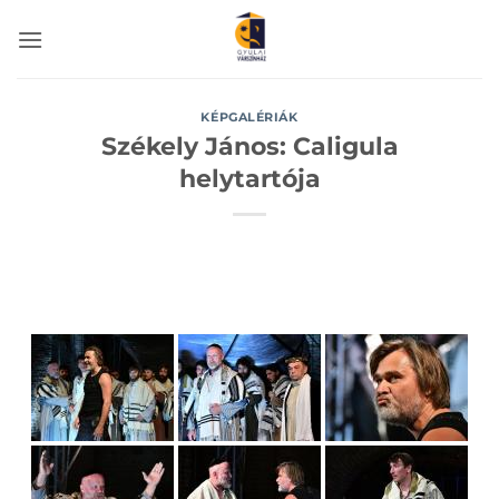
Skip
to
content
KÉPGALÉRIÁK
Székely János: Caligula
helytartója