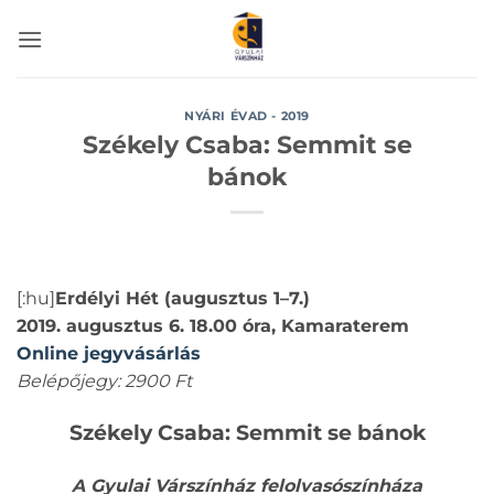
Skip
to
content
NYÁRI ÉVAD - 2019
Székely Csaba: Semmit se
bánok
[:hu]
Erdélyi Hét (augusztus 1–7.)
2019. augusztus 6. 18.00 óra, Kamaraterem
Online jegyvásárlás
Belépőjegy: 2900 Ft
Székely Csaba: Semmit se bánok
A Gyulai Várszínház felolvasószínháza