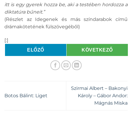
itt is egy gyerek hozza be, aki a testében hordozza a
diktatúra bűneit.”
(Részlet az Idegenek és más színdarabok című
drámakötetének fülszövegéből)
[:]
ELŐZŐ
KÖVETKEZŐ
Szirmai Albert – Bakonyi
Botos Bálint: Liget
Károly – Gábor Andor:
Mágnás Miska