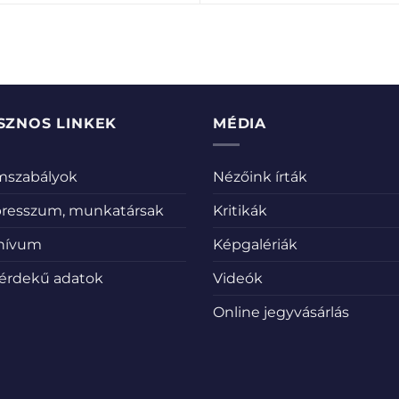
SZNOS LINKEK
MÉDIA
emszabályok
Nézőink írták
resszum, munkatársak
Kritikák
hívum
Képgalériák
érdekű adatok
Videók
Online jegyvásárlás