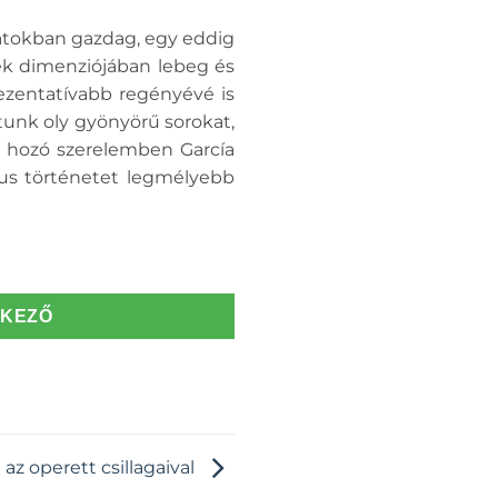
atokban gazdag, egy eddig
sék dimenziójában lebeg és
ezentatívabb regényévé is
hatunk oly gyönyörű sorokat,
t hozó szerelemben García
kus történetet legmélyebb
TKEZŐ
az operett csillagaival