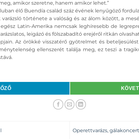
meg, amikor szeretne, hanem amikor lehet.”
aluban élő Buendía család száz évének lenyűgöző fordul
k varázsló története a valóság és az álom között, a me
egész Latin-Amerika nemcsak leghíresebb de legrepr
varázslatos, leigázó és fölszabadító erejéről ritkán olvas
pjain. Az örökké visszatérő gyötrelmet és beteljesülés
nytelenség ellenszerét találja meg, ez teszi a tragi
tává.
LŐZŐ
KÖVE
l
Operettvarázs, gálakoncert 