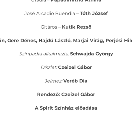
José Arcadio Buendia –
Tóth József
Gitáros –
Kutik Rezső
n, Gere Dénes, Hajdú László, Marjai Virág, Perjési Hil
Színpadra alkalmazta:
Schwajda György
Díszlet:
Czeizel Gábor
Jelmez:
Veréb Dia
Rendező: Czeizel Gábor
A Spirit Színház előadása