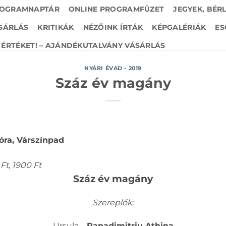
OGRAMNAPTÁR
ONLINE PROGRAMFÜZET
JEGYEK, BÉR
SÁRLÁS
KRITIKÁK
NÉZŐINK ÍRTÁK
KÉPGALÉRIÁK
ES
ÉRTÉKET! – AJÁNDÉKUTALVÁNY VÁSÁRLÁS
NYÁRI ÉVAD - 2019
Száz év magány
 óra, Várszínpad
Ft, 1900 Ft
Száz év magány
Szereplők:
Ursula –
Papadimitriu Athina