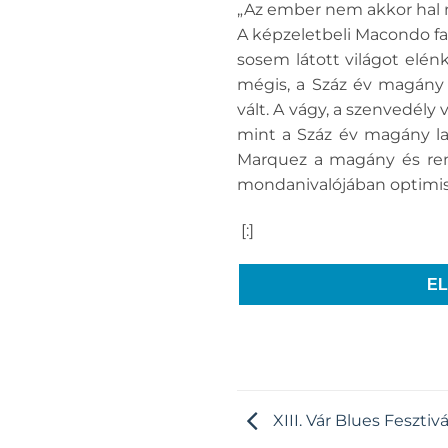
„Az ember nem akkor hal 
A képzeletbeli Macondo f
sosem látott világot elén
mégis, a Száz év magány 
vált. A vágy, a szenvedély 
mint a Száz év magány la
Marquez a magány és remé
mondanivalójában optimis
[:]
E
XIII. Vár Blues Fesztivá