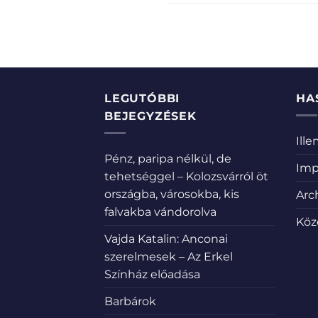
LEGUTÓBBI
HA
BEJEGYZÉSEK
Ill
Pénz, paripa nélkül, de
Imp
tehetséggel – Kolozsvárról öt
országba, városokba, kis
Arc
falvakba vándorolva
Köz
Vajda Katalin: Anconai
szerelmesek – Az Erkel
Színház előadása
Barbárok