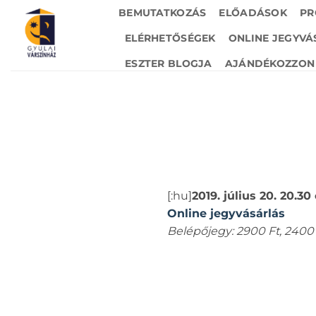
Skip
BEMUTATKOZÁS
ELŐADÁSOK
PR
to
ELÉRHETŐSÉGEK
ONLINE JEGYVÁ
content
ESZTER BLOGJA
AJÁNDÉKOZZON 
[:hu]
2019. július 20. 20.30
Online jegyvásárlás
Belépőjegy: 2900 Ft, 2400 