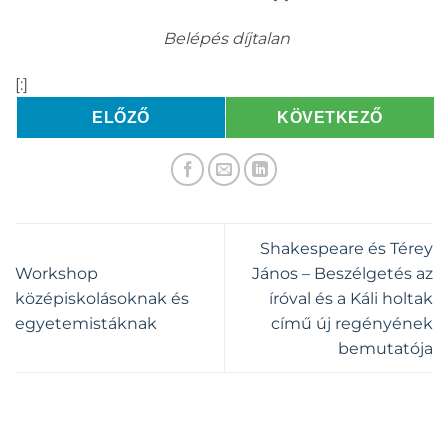
Belépés díjtalan
[:]
ELŐZŐ
KÖVETKEZŐ
Shakespeare és Térey
Workshop
János – Beszélgetés az
középiskolásoknak és
íróval és a Káli holtak
egyetemistáknak
című új regényének
bemutatója