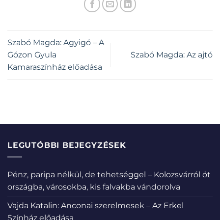
Szabó Magda: Agyigó – A
Gózon Gyula
Szabó Magda: Az ajtó
Kamaraszínház előadása
LEGUTÓBBI BEJEGYZÉSEK
Pénz, paripa nélkül, de tehetséggel – Kolozsvárról öt
országba, városokba, kis falvakba vándorolva
Vajda Katalin: Anconai szerelmesek – Az Erkel
Színház előadása