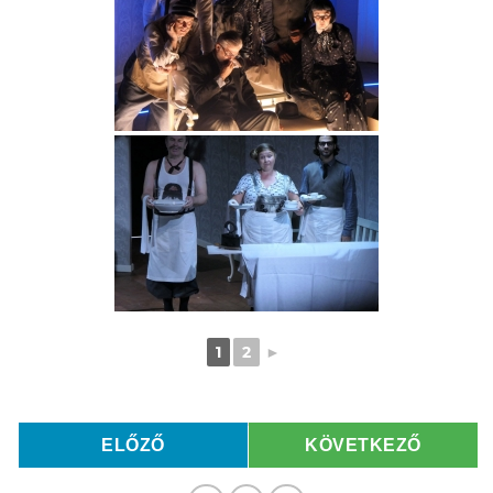
1
2
►
ELŐZŐ
KÖVETKEZŐ