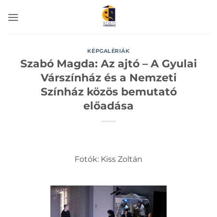
Skip
to
content
KÉPGALÉRIÁK
Szabó Magda: Az ajtó – A Gyulai
Várszínház és a Nemzeti
Színház közös bemutató
előadása
Fotók: Kiss Zoltán