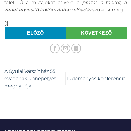
felel… Újra műfajokat átívelő, a
prózát, a táncot, a
zenét egyesítő költői színházi előadás
születik meg.
[:]
ELŐZŐ
KÖVETKEZŐ
A Gyulai Várszínház 55.
évadának ünnepélyes
Tudományos konferencia
megnyitója