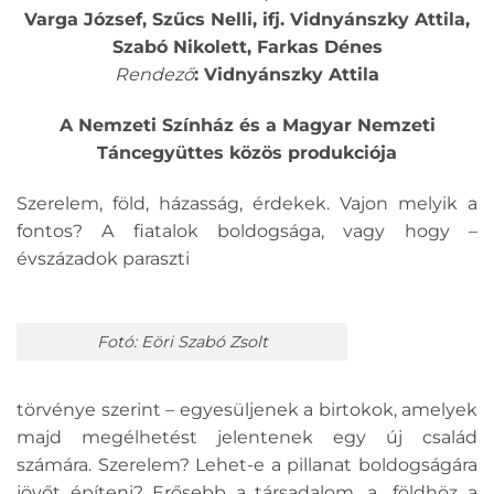
Varga József, Szűcs Nelli, ifj. Vidnyánszky Attila,
Szabó Nikolett,
Farkas Dénes
Rendező
: Vidnyánszky Attila
A Nemzeti Színház és a Magyar Nemzeti
Táncegyüttes közös produkciója
Szerelem, föld, házasság, érdekek. Vajon melyik a
fontos? A fiatalok boldogsága, vagy hogy –
évszázadok paraszti
Fotó: Eöri Szabó Zsolt
törvénye szerint – egyesüljenek a birtokok, amelyek
majd megélhetést jelentenek egy új család
számára. Szerelem? Lehet-e a pillanat boldogságára
jövőt építeni? Erősebb a társadalom, a „földhöz a