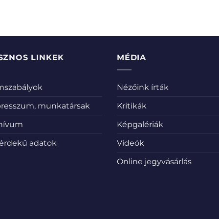
SZNOS LINKEK
MÉDIA
emszabályok
Nézőink írták
resszum, munkatársak
Kritikák
hívum
Képgalériák
érdekű adatok
Videók
Online jegyvásárlás