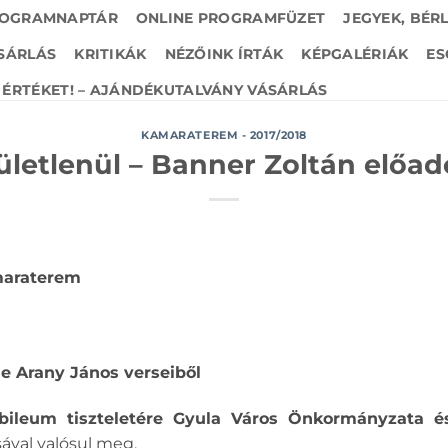
OGRAMNAPTÁR
ONLINE PROGRAMFÜZET
JEGYEK, BÉR
SÁRLÁS
KRITIKÁK
NÉZŐINK ÍRTÁK
KÉPGALÉRIÁK
ES
ÉRTÉKET! – AJÁNDÉKUTALVÁNY VÁSÁRLÁS
KAMARATEREM - 2017/2018
letlenül – Banner Zoltán előad
amaraterem
e Arany János verseiből
ileum tiszteletére Gyula Város Önkormányzata és
ával valósul meg.