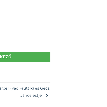
TKEZŐ
rcell (Vad Fruttik) és Géczi
János estje