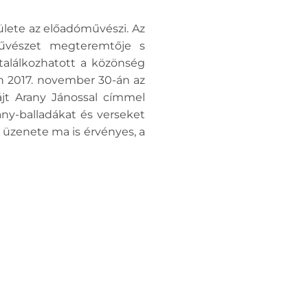
lete az előadóművészi. Az
művészet megteremtője s
 találkozhatott a közönség
ban 2017. november 30-án az
ájt Arany Jánossal címmel
ny-balladákat és verseket
t üzenete ma is érvényes, a