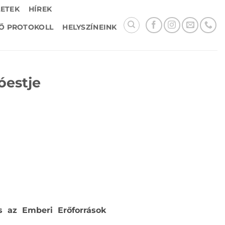
LETEK
HÍREK
Ő PROTOKOLL
HELYSZÍNEINK
óestje
 az Emberi Erőforrások