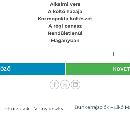
Alkalmi vers
A költő hazája
Kozmopolita költészet
A régi panasz
Rendületlenül
Magányban
[:]
LŐZŐ
KÖVE
Bunkerrajzolók – Likó Ma
sterkurzusok – Vidnyánszky