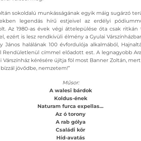
oltán sokoldalú munkásságának egyik máig sugárzó terü
években legendás hírű estjeivel az erdélyi pódium
lt. Az 1980-as évek végi áttelepülése óta csak ritkán
el, ezért is lesz rendkívüli élmény a Gyulai Várszínház
ny János halálának 100 évfordulója alkalmából, Hajnalt
l Rendületlenül címmel előadott est. A legnagyobb Ara
 Várszínház kérésére újítja föl most Banner Zoltán, mer
 s bízzál jövődbe, nemzetem!”
Műsor:
A walesi bárdok
Koldus-ének
Naturam furca expellas…
Az ó torony
A rab gólya
Családi kör
Híd-avatás