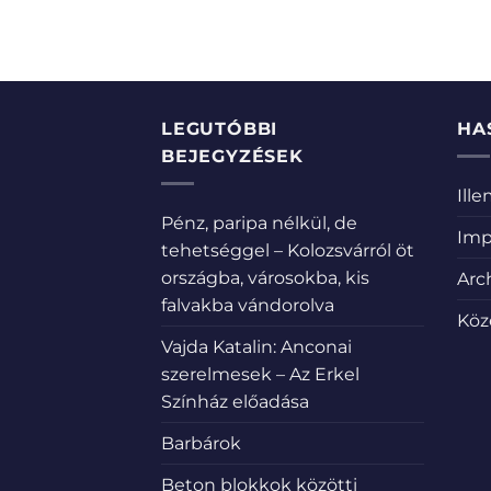
LEGUTÓBBI
HA
BEJEGYZÉSEK
Ill
Pénz, paripa nélkül, de
Imp
tehetséggel – Kolozsvárról öt
országba, városokba, kis
Arc
falvakba vándorolva
Köz
Vajda Katalin: Anconai
szerelmesek – Az Erkel
Színház előadása
Barbárok
Beton blokkok közötti