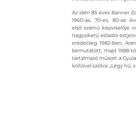
Az idén 85 éves Banner Z
1960-as, 70-es, 80-as 
első számú képviselője vo
nagysikerű előadói estjeiv
eredetileg 1982-ben, Ara
bemutatott, majd 1988-tő
tartalmazó műsort a Gyulai
költővel szólva: „Légy hű,