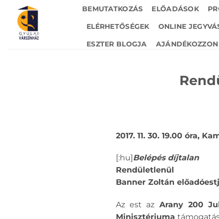
Skip
BEMUTATKOZÁS
ELŐADÁSOK
PR
to
ELÉRHETŐSÉGEK
ONLINE JEGYVÁ
content
ESZTER BLOGJA
AJÁNDÉKOZZON 
Rendü
2017. 11. 30. 19.00 óra, K
[:hu]
Belépés díjtalan
Re
ndületlenül
Banner Zoltán előadóestj
Az est az
Arany 200 Jub
Minisztériuma
támogatás