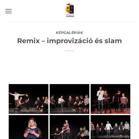
Skip
to
content
KÉPGALÉRIÁK
Remix – improvizáció és slam